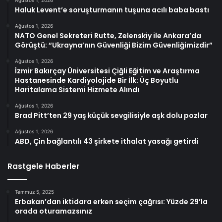
Haluk Levent’e soruşturmanın tuşuna acılı baba bastı
Ağustos 1, 2026
NATO Genel Sekreteri Rutte, Zelenskiy ile Ankara’da
Görüştü: “Ukrayna’nın Güvenliği Bizim Güvenliğimizdir”
Ağustos 1, 2026
İzmir Bakırçay Üniversitesi Çiğli Eğitim ve Araştırma
Hastanesinde Kardiyolojide Bir İlk: Üç Boyutlu
Haritalama Sistemi Hizmete Alındı
Ağustos 1, 2026
Brad Pitt’ten 29 yaş küçük sevgilisiyle aşk dolu pozlar
Ağustos 1, 2026
ABD, Çin bağlantılı 43 şirkete ithalat yasağı getirdi
Rastgele Haberler
Temmuz 5, 2025
Erbakan’dan iktidara erken seçim çağrısı: Yüzde 29’la
orada oturamazsınız