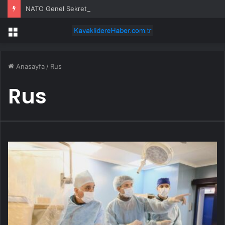
NATO Genel Sekreteri Rutte, Zelenskiy ile Ankara’da Görüştü: “Ukrayna’nın Güvenliği Bizim Güvenliğimizdir”
Menü
Anasayfa
/
Rus
Rus