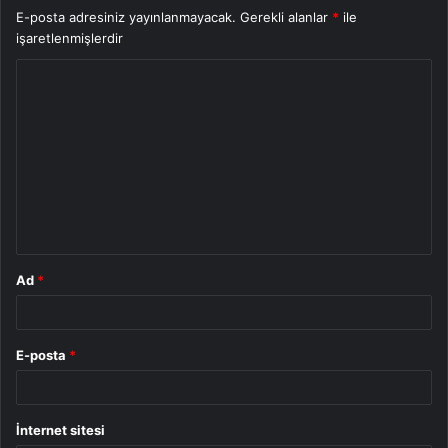
E-posta adresiniz yayınlanmayacak.
Gerekli alanlar
*
ile
işaretlenmişlerdir
Y
o
r
u
m
*
Ad
*
E-posta
*
İnternet sitesi