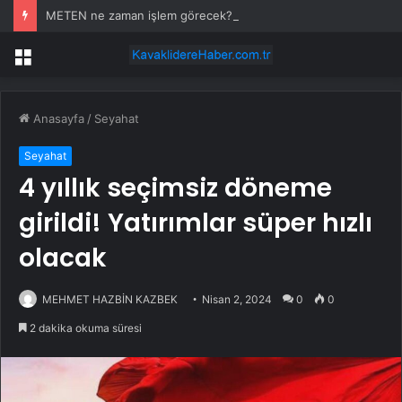
METEN ne zaman işlem görecek? Metgün Enerji halka arz kaç lot verdi?
Menü
Anasayfa
/
Seyahat
Seyahat
4 yıllık seçimsiz döneme
girildi! Yatırımlar süper hızlı
olacak
MEHMET HAZBİN KAZBEK
Nisan 2, 2024
0
0
2 dakika okuma süresi