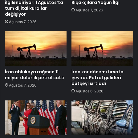
ilgilendiriyor: 1 Ağustos’ta
Bıçakçılara Yoğun İlgi
tüm dijital kurallar
Ağustos 7, 2026
değişiyor
Ağustos 7, 2026
İran ablukaya rağmen 11
İran zor dönemi fırsata
milyar dolarlık petrol sattı
çevirdi: Petrol gelirleri
bütçeyi sırtladı
Ağustos 7, 2026
Ağustos 6, 2026