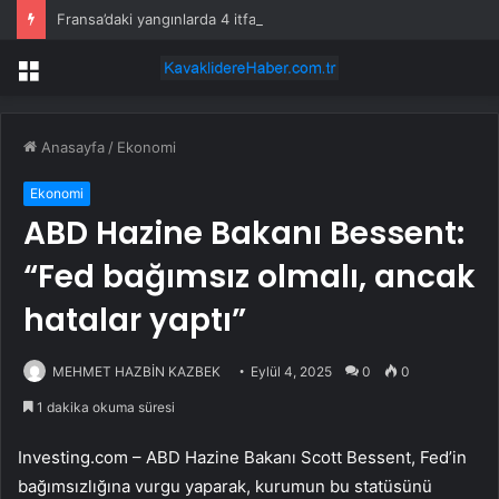
Fransa’daki yangınlarda 4 itfaiye eri hayatını kaybetti
Menü
Anasayfa
/
Ekonomi
Ekonomi
ABD Hazine Bakanı Bessent:
“Fed bağımsız olmalı, ancak
hatalar yaptı”
MEHMET HAZBİN KAZBEK
Eylül 4, 2025
0
0
1 dakika okuma süresi
Investing.com – ABD Hazine Bakanı Scott Bessent, Fed’in
bağımsızlığına vurgu yaparak, kurumun bu statüsünü