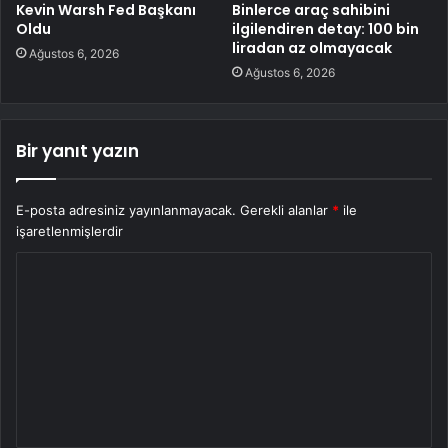
Kevin Warsh Fed Başkanı
Binlerce araç sahibini
Oldu
ilgilendiren detay: 100 bin
liradan az olmayacak
Ağustos 6, 2026
Ağustos 6, 2026
Bir yanıt yazın
E-posta adresiniz yayınlanmayacak.
Gerekli alanlar
*
ile
işaretlenmişlerdir
Y
o
r
u
m
*