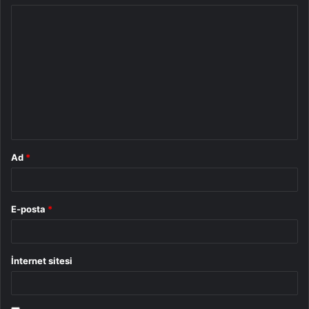
Y
o
r
u
m
*
Ad
*
E-posta
*
İnternet sitesi