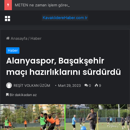
METEN ne zaman işlem görecek? Metgün Enerji halka arz kaç lot verdi?
Menü
Anasayfa
/
Haber
Haber
Alanyaspor, Başakşehir
maçı hazırlıklarını sürdürdü
REŞİT VOLKAN ÜZÜM
Mart 29, 2023
0
9
Bir dakikadan az