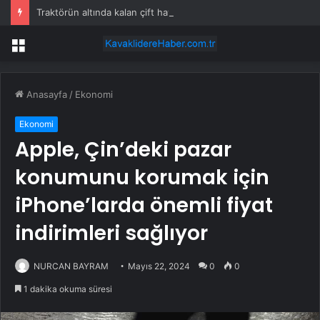
Traktörün altında kalan çift hayatını kaybetti
Menü
Anasayfa
/
Ekonomi
Ekonomi
Apple, Çin’deki pazar
konumunu korumak için
iPhone’larda önemli fiyat
indirimleri sağlıyor
NURCAN BAYRAM
Mayıs 22, 2024
0
0
1 dakika okuma süresi