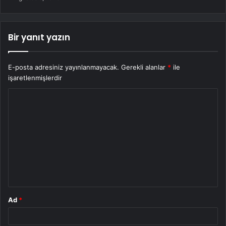
Bir yanıt yazın
E-posta adresiniz yayınlanmayacak.
Gerekli alanlar
*
ile
işaretlenmişlerdir
Y
o
r
u
m
*
Ad
*