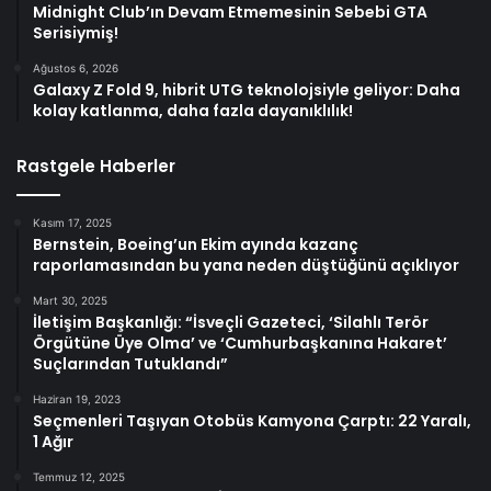
Midnight Club’ın Devam Etmemesinin Sebebi GTA
Serisiymiş!
Ağustos 6, 2026
Galaxy Z Fold 9, hibrit UTG teknolojsiyle geliyor: Daha
kolay katlanma, daha fazla dayanıklılık!
Rastgele Haberler
Kasım 17, 2025
Bernstein, Boeing’un Ekim ayında kazanç
raporlamasından bu yana neden düştüğünü açıklıyor
Mart 30, 2025
İletişim Başkanlığı: “İsveçli Gazeteci, ‘Silahlı Terör
Örgütüne Üye Olma’ ve ‘Cumhurbaşkanına Hakaret’
Suçlarından Tutuklandı”
Haziran 19, 2023
Seçmenleri Taşıyan Otobüs Kamyona Çarptı: 22 Yaralı,
1 Ağır
Temmuz 12, 2025