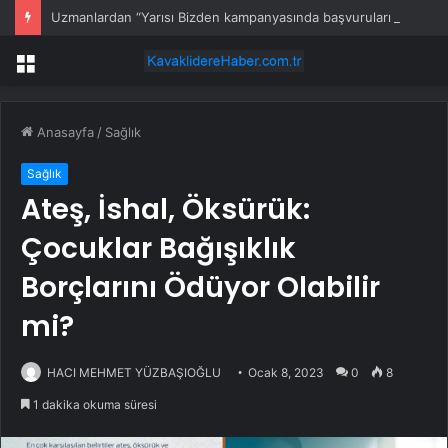
Uzmanlardan “Yarısı Bizden kampanyasında başvuruları yıl sonuna bırakmayın” uyarısı
Menü
Anasayfa
/
Sağlık
Sağlık
Ateş, İshal, Öksürük:
Çocuklar Bağışıklık
Borçlarını Ödüyor Olabilir
mi?
HACI MEHMET YÜZBAŞIOĞLU
Ocak 8, 2023
0
8
1 dakika okuma süresi