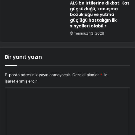
ALS belirtilerine dikkat: Kas
güçsüzlüğü, konuşma
bozukluğu ve yutma
güçlüğü hastalığın ilk
sinyalleri olabilir
Temmuz 13, 2026
Bir yanıt yazın
E-posta adresiniz yayınlanmayacak.
Gerekli alanlar
*
ile
işaretlenmişlerdir
Y
o
r
u
m