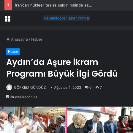
İran’dan nükleer tesise saldırı halinde savaşın bölgeye yayılabileceği tehdidi
Menü
Anasayfa
/
Haber
Haber
Aydın’da Aşure İkram
Programı Büyük İlgi Gördü
GÖRKEM GÜNDÜZ
Ağustos 4, 2023
0
7
Bir dakikadan az