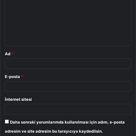
o
r
u
m
*
Ad
*
E-posta
*
İnternet sitesi
Daha sonraki yorumlarımda kullanılması için adım, e-posta
adresim ve site adresim bu tarayıcıya kaydedilsin.