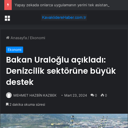
Yapay zekada onlarca uygulamanın yerini tek asistan alabilir
Menü
Anasayfa
/
Ekonomi
Ekonomi
Bakan Uraloğlu açıkladı:
Denizcilik sektörüne büyük
destek
MEHMET HAZBİN KAZBEK
Mart 23, 2024
0
0
2 dakika okuma süresi