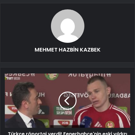
MEHMET HAZBİN KAZBEK
Türkçe röportaj verdi! Fenerbahçe'nin eski yıldızı