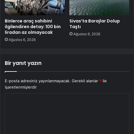
Binlerce araç sahibini
Sivas’ta Barajlar Dolup
ilgilendiren detay: 100 bin
Taştı
liradan az olmayacak
Ağustos 6, 2026
Ağustos 6, 2026
Bir yanıt yazın
E-posta adresiniz yayınlanmayacak.
Gerekli alanlar
*
ile
işaretlenmişlerdir
Y
o
r
u
m