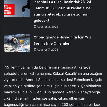
İstanbul FATİH su kesintisi! 23-24
Temmuz İSKİ Fatih su kesintisi ne
zaman bitecek, sular ne zaman
gelecek?
Ağustos 8, 2026
Chongqing’de Hayvanlar İçin Yaz
Serinletme Önlemleri
Ağustos 7, 2026
“15 Temmuz hain darbe girişimi sırasında Ankara’da
şehadete eren kahramanınız Köksal Kaşaltı’nın ana ocağını
ziyaret ettik. Annesi Satı ablamız, kardeşi Fehmican Kaşaltı
ve ailesiyle birlikte şehidimiz için dualar ettik. Şehidimizin
makamı ali olsun. O en uzun gecede, karanlıklar aydınlığa
çıksın diye milli irademize sahip çıkan, ülkemizin
bağımsızlığı için canını hiçe sayan 253 şehidimize bir kez