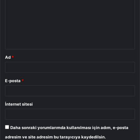
o
r
u
m
*
Ad
*
E-posta
*
İnternet sitesi
Daha sonraki yorumlarımda kullanılması için adım, e-posta
adresim ve site adresim bu tarayıcıya kaydedilsin.