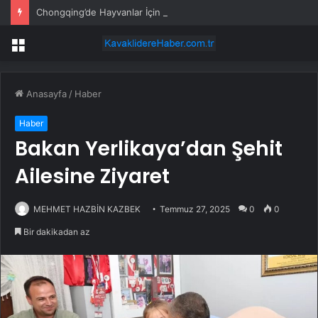
Chongqing’de Hayvanlar İçin Yaz Serinletme Önlemleri
Menü
Anasayfa
/
Haber
Haber
Bakan Yerlikaya’dan Şehit
Ailesine Ziyaret
MEHMET HAZBİN KAZBEK
Temmuz 27, 2025
0
0
Bir dakikadan az