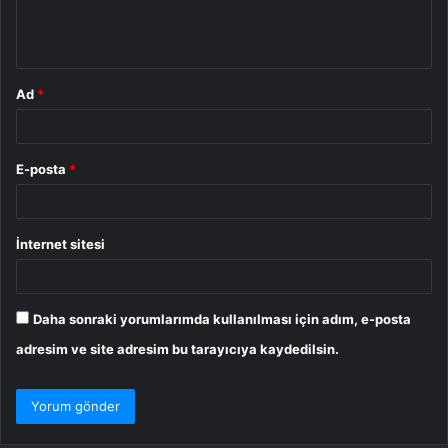
m
*
Ad
*
E-posta
*
İnternet sitesi
Daha sonraki yorumlarımda kullanılması için adım, e-posta
adresim ve site adresim bu tarayıcıya kaydedilsin.