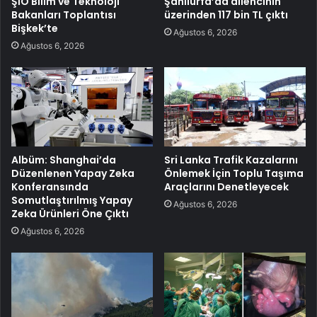
ŞİÖ Bilim ve Teknoloji
Şanlıurfa’da dilencinin
Bakanları Toplantısı
üzerinden 117 bin TL çıktı
Bişkek’te
Ağustos 6, 2026
Ağustos 6, 2026
Albüm: Shanghai’da
Sri Lanka Trafik Kazalarını
Düzenlenen Yapay Zeka
Önlemek İçin Toplu Taşıma
Konferansında
Araçlarını Denetleyecek
Somutlaştırılmış Yapay
Ağustos 6, 2026
Zeka Ürünleri Öne Çıktı
Ağustos 6, 2026