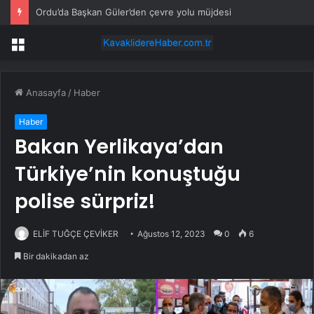
Ordu’da Başkan Güler’den çevre yolu müjdesi
Menü
Anasayfa
/
Haber
Haber
Bakan Yerlikaya’dan
Türkiye’nin konuştuğu
polise sürpriz!
ELİF TUĞÇE ÇEVİKER
Ağustos 12, 2023
0
6
Bir dakikadan az