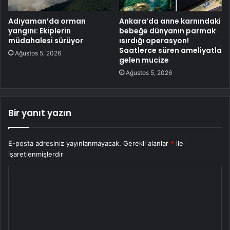
Adıyaman’da orman
Ankara’da anne karnındaki
yangını: Ekiplerin
bebeğe dünyanın parmak
müdahalesi sürüyor
ısırdığı operasyon!
Saatlerce süren ameliyatla
Ağustos 5, 2026
gelen mucize
Ağustos 5, 2026
Bir yanıt yazın
E-posta adresiniz yayınlanmayacak.
Gerekli alanlar
*
ile
işaretlenmişlerdir
Y
o
r
u