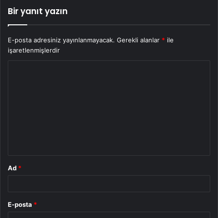
Bir yanıt yazın
E-posta adresiniz yayınlanmayacak.
Gerekli alanlar
*
ile
işaretlenmişlerdir
Y
o
r
u
m
*
Ad
*
E-posta
*