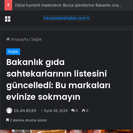
Dijital kıymetli madenlerin Borsa işlemlerine Bakanlık onayı şartı
Menü
Anasayfa
/
Sağlık
Sağlık
Bakanlık gıda
sahtekarlarının listesini
güncelledi: Bu markaları
evinize sokmayın
DİLAN BİÇER
Eylül 28, 2025
0
0
2 dakika okuma süresi