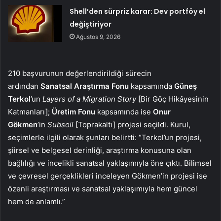
Shell’den sürpriz karar: Dev portföy el
değiştiriyor
Ağustos 9, 2026
210 başvurunun değerlendirildiği sürecin
ardından
Sanatsal Araştırma Fonu
kapsamında
Güneş
Terkol
’un
Layers of a Migration Story
[Bir Göç Hikâyesinin
Katmanları];
Üretim Fonu
kapsamında ise
Onur
Gökmen
’in
Subsoil
[Toprakaltı] projesi seçildi. Kurul,
seçimlerle ilgili olarak şunları belirtti: “Terkol’un projesi,
şiirsel ve belgesel derinliği, araştırma konusuna olan
bağlılığı ve incelikli sanatsal yaklaşımıyla öne çıktı. Bilimsel
ve çevresel gerçeklikleri inceleyen Gökmen’in projesi ise
özenli araştırması ve sanatsal yaklaşımıyla hem güncel
hem de anlamlı.”