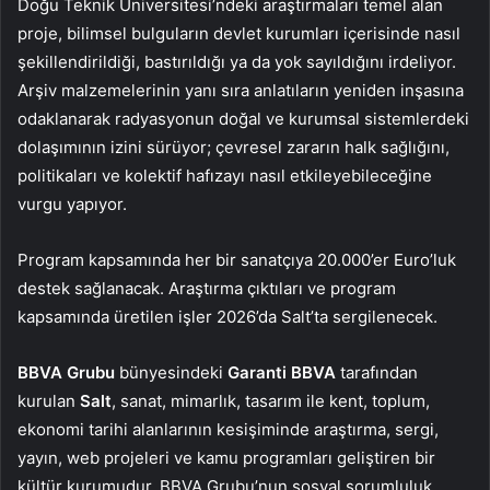
Doğu Teknik Üniversitesi’ndeki araştırmaları temel alan
proje, bilimsel bulguların devlet kurumları içerisinde nasıl
şekillendirildiği, bastırıldığı ya da yok sayıldığını irdeliyor.
Arşiv malzemelerinin yanı sıra anlatıların yeniden inşasına
odaklanarak radyasyonun doğal ve kurumsal sistemlerdeki
dolaşımının izini sürüyor; çevresel zararın halk sağlığını,
politikaları ve kolektif hafızayı nasıl etkileyebileceğine
vurgu yapıyor.
Program kapsamında her bir sanatçıya 20.000’er Euro’luk
destek sağlanacak. Araştırma çıktıları ve program
kapsamında üretilen işler 2026’da Salt’ta sergilenecek.
BBVA Grubu
bünyesindeki
Garanti BBVA
tarafından
kurulan
Salt
, sanat, mimarlık, tasarım ile kent, toplum,
ekonomi tarihi alanlarının kesişiminde araştırma, sergi,
yayın, web projeleri ve kamu programları geliştiren bir
kültür kurumudur. BBVA Grubu’nun sosyal sorumluluk