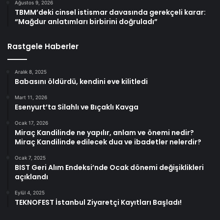
Ağustos 9, 2026
TBMM’deki cinsel istismar davasında gerekçeli karar:
“Mağdur anlatımları birbirini doğruladı”
Rastgele Haberler
Aralık 8, 2025
Babasını öldürdü, kendini eve kilitledi
Mart 11, 2026
Esenyurt’ta Silahlı ve Bıçaklı Kavga
Ocak 17, 2026
Miraç Kandilinde ne yapılır, anlam ve önemi nedir?
Miraç Kandilinde edilecek dua ve ibadetler nelerdir?
Ocak 7, 2025
BIST Geri Alım Endeksi’nde Ocak dönemi değişiklikleri
açıklandı
Eylül 4, 2025
TEKNOFEST İstanbul Ziyaretçi Kayıtları Başladı!