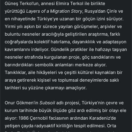
Güneş Terkol’un, annesi Elmira Terkol ile birlikte
yürüttüğü
Layers of a Migration Story
, Rusya’dan Çin’e ve
en nihayetinde Türkiye’ye uzanan bir göçün izini sürüyor.
Yirmi yılı aşkın bir sürece yayılan görüşmeler, arşivler ve
buluntu nesneler aracılığıyla geliştirilen araştırma, farklı
coğrafyalarda kolektif hatırlama, dayanıklılık ve adaptasyon
kavramlarını irdeliyor. Gündelik pratikler ile hafızayı taşıyan
nesneler etrafında kurgulanan proje, göç sandıklarını ve
barındırdıkları sembolik anlamları merkeze alıyor.
Tanıklıklar, aile hikâyeleri ve çeşitli kültürel kaynakları bir
araya getirerek kişisel ve toplumsal deneyimlerde saklı
tarihleri su yüzüne çıkarmayı amaçlıyor.
Onur Gökmen’in
Subsoil
adlı projesi, Türkiye’nin çevre ve
kurum tarihinde büyük ölçüde göz ardı edilmiş bir olayı ele
alıyor: 1986 Çernobil faciasının ardından Karadeniz’de
yetişen çayda radyoaktif kirliliğin tespit edilmesi. Orta