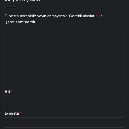
E-posta adresiniz yayınlanmayacak.
Gerekli alanlar
*
ile
işaretlenmişlerdir
Y
o
r
u
m
*
Ad
*
E-posta
*