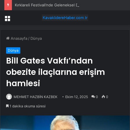
Kırklareli Festivali’nde Geleneksel Defile
Menü
Anasayfa
/
Dünya
Dünya
Bill Gates Vakfı’ndan
obezite ilaçlarına erişim
hamlesi
MEHMET HAZBİN KAZBEK
Ekim 12, 2025
0
0
1 dakika okuma süresi