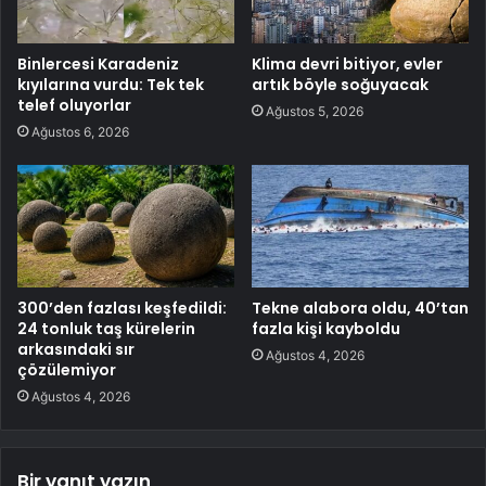
Binlercesi Karadeniz
Klima devri bitiyor, evler
kıyılarına vurdu: Tek tek
artık böyle soğuyacak
telef oluyorlar
Ağustos 5, 2026
Ağustos 6, 2026
300’den fazlası keşfedildi:
Tekne alabora oldu, 40’tan
24 tonluk taş kürelerin
fazla kişi kayboldu
arkasındaki sır
Ağustos 4, 2026
çözülemiyor
Ağustos 4, 2026
Bir yanıt yazın