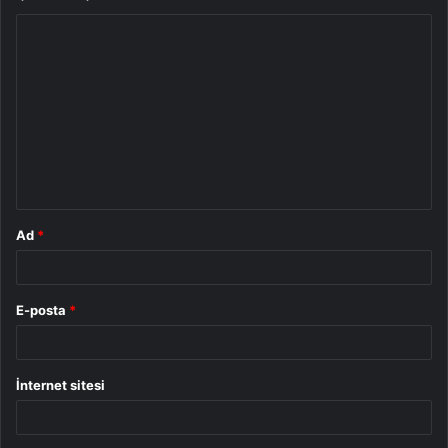
Y
o
r
u
m
*
Ad
*
E-posta
*
İnternet sitesi