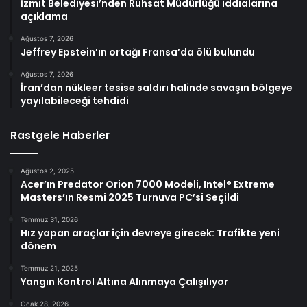
İzmit Belediyesi’nden Ruhsat Müdürlüğü iddialarına
açıklama
Ağustos 7, 2026
Jeffrey Epstein’ın ortağı Fransa’da ölü bulundu
Ağustos 7, 2026
İran’dan nükleer tesise saldırı halinde savaşın bölgeye
yayılabileceği tehdidi
Rastgele Haberler
Ağustos 2, 2025
Acer’ın Predator Orion 7000 Modeli, Intel® Extreme
Masters’ın Resmi 2025 Turnuva PC’si Seçildi
Temmuz 31, 2026
Hız yapan araçlar için devreye girecek: Trafikte yeni
dönem
Temmuz 21, 2025
Yangın Kontrol Altına Alınmaya Çalışılıyor
Ocak 28, 2026