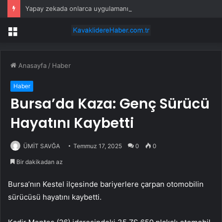
Yapay zekada onlarca uygulamanın yerini tek asistan alabilir
Menü
Anasayfa
/
Haber
Haber
Bursa’da Kaza: Genç Sürücü
Hayatını Kaybetti
ÜMİT SAVĞA
Temmuz 17, 2025
0
0
Bir dakikadan az
Bursa’nın Kestel ilçesinde bariyerlere çarpan otomobilin
sürücüsü hayatını kaybetti.