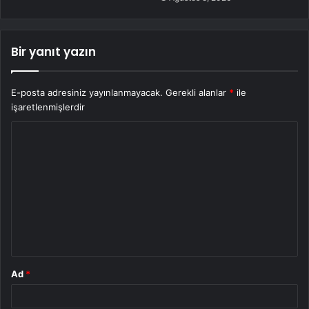
Bir yanıt yazın
E-posta adresiniz yayınlanmayacak.
Gerekli alanlar
*
ile
işaretlenmişlerdir
Y
o
r
u
m
*
Ad
*