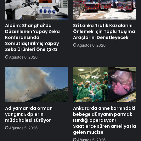
Albüm: Shanghai’da
Sri Lanka Trafik Kazalarını
Düzenlenen Yapay Zeka
Önlemek İçin Toplu Taşıma
Konferansında
Araçlarını Denetleyecek
Somutlaştırılmış Yapay
Ağustos 6, 2026
Zeka Ürünleri Öne Çıktı
Ağustos 6, 2026
Adıyaman’da orman
Ankara’da anne karnındaki
yangını: Ekiplerin
bebeğe dünyanın parmak
müdahalesi sürüyor
ısırdığı operasyon!
Saatlerce süren ameliyatla
Ağustos 5, 2026
gelen mucize
Ağustos 5, 2026