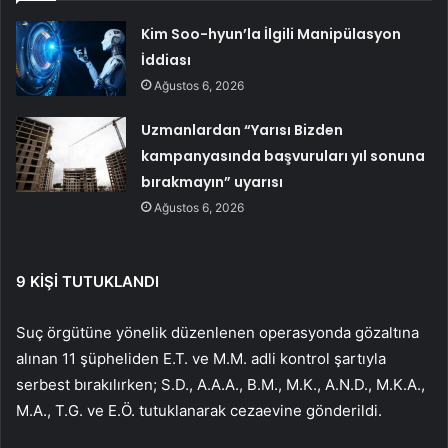
Kim Soo-hyun’la İlgili Manipülasyon
İddiası
Ağustos 6, 2026
Uzmanlardan “Yarısı Bizden
kampanyasında başvuruları yıl sonuna
bırakmayın” uyarısı
Ağustos 6, 2026
9 KİŞİ TUTUKLANDI
Suç örgütüne yönelik düzenlenen operasyonda gözaltına
alınan 11 şüpheliden E.T. ve M.M. adli kontrol şartıyla
serbest bırakılırken; S.D., A.A.A., B.M., M.K., A.N.D., M.K.A.,
M.A., T.G. ve E.Ö. tutuklanarak cezaevine gönderildi.