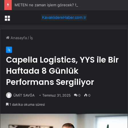
METEN ne zaman işlem görecek? Metgün Enerji halka arz kaç lot verdi?
Menü
Anasayfa
/
İş
İş
Capella Logistics, YYS ile Bir
Haftada 8 Günlük
Performans Sergiliyor
ÜMİT SAVĞA
Temmuz 31, 2025
0
0
1 dakika okuma süresi