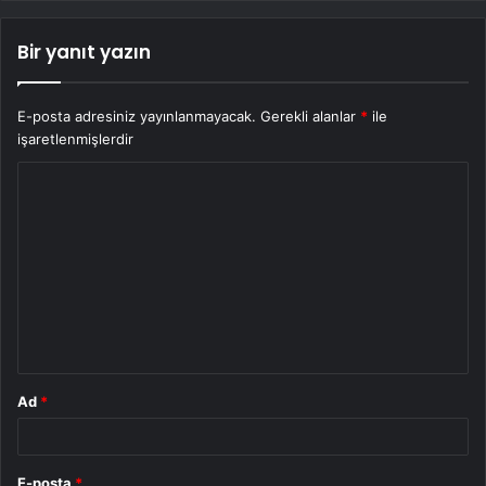
Bir yanıt yazın
E-posta adresiniz yayınlanmayacak.
Gerekli alanlar
*
ile
işaretlenmişlerdir
Y
o
r
u
m
*
Ad
*
E-posta
*