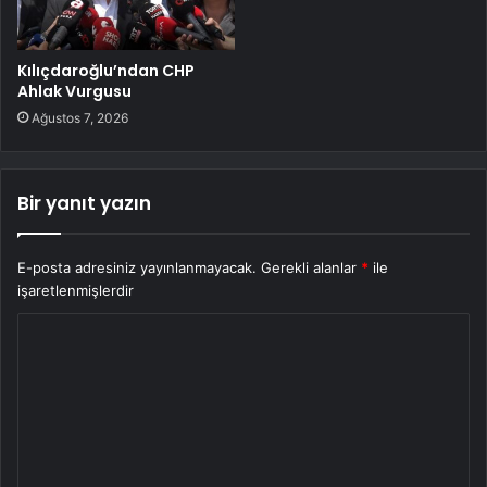
Kılıçdaroğlu’ndan CHP
Ahlak Vurgusu
Ağustos 7, 2026
Bir yanıt yazın
E-posta adresiniz yayınlanmayacak.
Gerekli alanlar
*
ile
işaretlenmişlerdir
Y
o
r
u
m