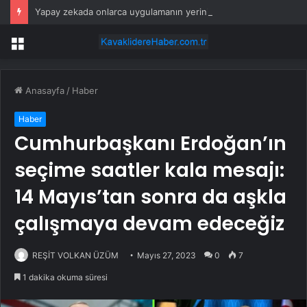
Yapay zekada onlarca uygulamanın yerini tek asistan alabilir
Menü
Anasayfa
/
Haber
Haber
Cumhurbaşkanı Erdoğan’ın
seçime saatler kala mesajı:
14 Mayıs’tan sonra da aşkla
çalışmaya devam edeceğiz
REŞİT VOLKAN ÜZÜM
Mayıs 27, 2023
0
7
1 dakika okuma süresi