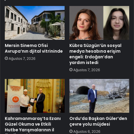
Mersin Sinema Ofisi
Kübra Süzgün’ün sosyal
Avrupa’nın djital vitrininde
medya hesabına erişim
engeli: Erdoğan’dan
Ağustos 7, 2026
yardım istedi
Ağustos 7, 2026
Kahramanmaraş’ta Ezanı
Ordu’da Başkan Güler’den
Güzel Okuma ve Etkili
çevre yolu müjdesi
Hutbe Yarışmalarının il
Ağustos 6, 2026