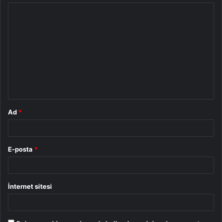
Y
o
r
u
m
*
Ad
*
E-posta
*
İnternet sitesi