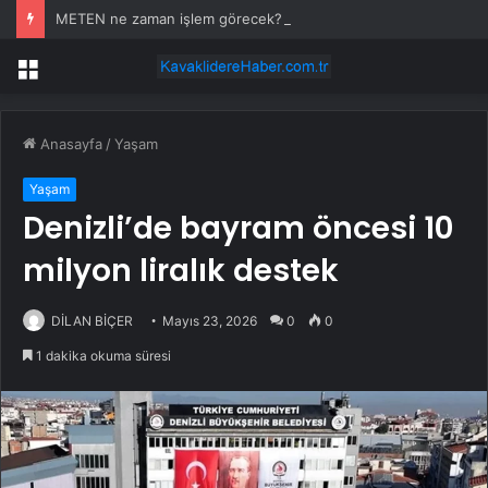
METEN ne zaman işlem görecek? Metgün Enerji halka arz kaç lot verdi?
Menü
Anasayfa
/
Yaşam
Yaşam
Denizli’de bayram öncesi 10
milyon liralık destek
DİLAN BİÇER
Mayıs 23, 2026
0
0
1 dakika okuma süresi