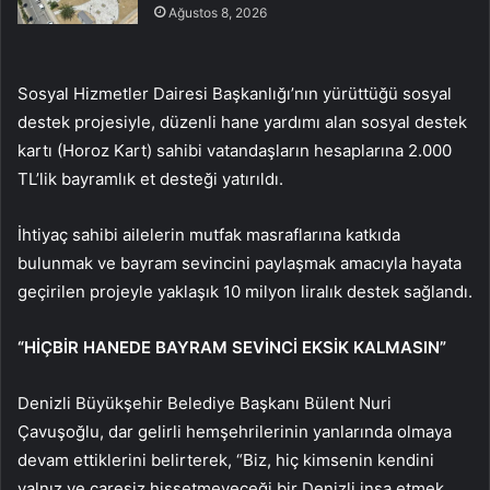
Ağustos 8, 2026
Sosyal Hizmetler Dairesi Başkanlığı’nın yürüttüğü sosyal
destek projesiyle, düzenli hane yardımı alan sosyal destek
kartı (Horoz Kart) sahibi vatandaşların hesaplarına 2.000
TL’lik bayramlık et desteği yatırıldı.
İhtiyaç sahibi ailelerin mutfak masraflarına katkıda
bulunmak ve bayram sevincini paylaşmak amacıyla hayata
geçirilen projeyle yaklaşık 10 milyon liralık destek sağlandı.
“HİÇBİR HANEDE BAYRAM SEVİNCİ EKSİK KALMASIN”
Denizli Büyükşehir Belediye Başkanı Bülent Nuri
Çavuşoğlu, dar gelirli hemşehrilerinin yanlarında olmaya
devam ettiklerini belirterek, “Biz, hiç kimsenin kendini
yalnız ve çaresiz hissetmeyeceği bir Denizli inşa etmek