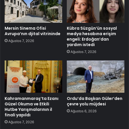
Mersin Sinema Ofisi
Kübra Süzgün’ün sosyal
Avrupa’nın djital vitrininde
medya hesabına erişim
engeli: Erdoğan’dan
Ağustos 7, 2026
yardım istedi
Ağustos 7, 2026
Kahramanmaraş’ta Ezanı
Ordu’da Başkan Güler’den
Güzel Okuma ve Etkili
çevre yolu müjdesi
Hutbe Yarışmalarının il
Ağustos 6, 2026
finali yapıldı
Ağustos 7, 2026