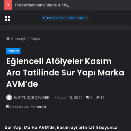
Fransa’daki yangınlarda 4 itfaiye eri hayatını kaybetti
Menü
Anasayfa
/
Yaşam
Yaşam
Eğlenceli Atölyeler Kasım
Ara Tatilinde Sur Yapı Marka
AVM’de
ELİF TUĞÇE ÇEVİKER
Kasım 10, 2022
0
12
1 dakika okuma süresi
Sur Yapı Marka AVM’de, kasım ayı orta tatili boyunca