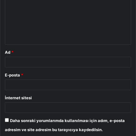
r
u
m
*
Ad
*
E-posta
*
İnternet sitesi
Daha sonraki yorumlarımda kullanılması için adım, e-posta
adresim ve site adresim bu tarayıcıya kaydedilsin.