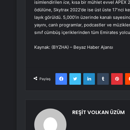
isimlendirilen
ice,
kısa bir mühlet evvel APEX 
ödülüne, Skytrax 2022’de ise üst üste 17’nci k
layık görüldü. 5,000’in üzerinde kanalı sayesin
yayını, canlı programlar, podcastler ve müzikleri
sınıf cümbüş içeriklerinden tüm Emirates yolcul
Kaynak: (BYZHA) – Beyaz Haber Ajansı
Facebook
Twitter
LinkedIn
Tumblr
Pint
Paylaş
REŞİT VOLKAN ÜZÜM