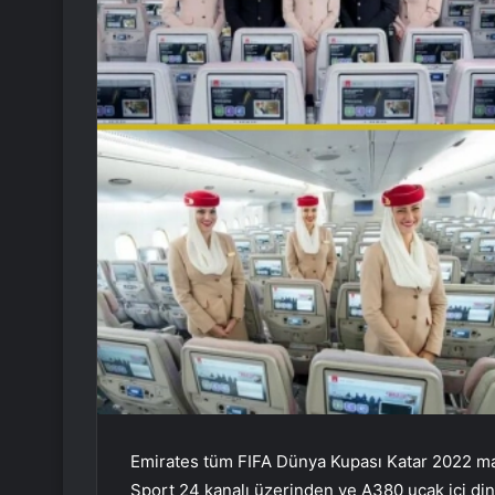
Emirates tüm FIFA Dünya Kupası Katar 2022 maç
Sport 24 kanalı üzerinden ve A380 uçak içi dinl