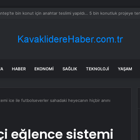
a’daki yangınlarda 4 itfaiye eri hayatını kaybetti
FA
HABER
EKONOMI
SAĞLIK
TEKNOLOJI
YAŞAM
temi ice ile futbolseverler sahadaki heyecanın hiçbir anını
çi eğlence sistemi