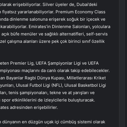
larak erişebiliyorlar. Silver üyeler de, Dubai’deki
fiyatsız yararlanabiliyorlar. Premium Economy Class
ığında dinlenme salonuna erişerek soğuk bir içecek ve
çıkarabiliyorlar. Emirates’in Dinlenme Salonları, yolculara
çık büfe menüler ve sağlıklı alternatifleri, self-servis
özel çalışma alanları üzere pek çok birinci sınıf özellik
yeten Premier Lig, UEFA Şampiyonlar Ligi ve UEFA
ampiyonası maçlarını da canlı olarak takip edebilecekler.
lan Bayanlar Ragbi Dünya Kupası, Milletlerarası Kriket
nları, Ulusal Futbol Ligi (NFL), Ulusal Basketbol Ligi
rı, tenis şampiyonaları, tekne ve at yarışları ve
 spor etkinliklerini de izleyicilerle buluşturacak.
ates
adresinden erişebilirler.
n dünyanın en düzgün uçak içi cümbüş sistemi olarak