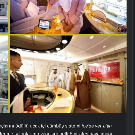
larını ödüllü uçak içi cümbüş sistemi
ice’da yer alan
enme salonlarının yanı sıra belli Emirates havalimanı