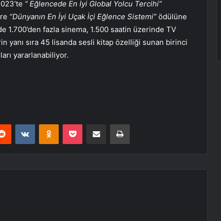
2023’te
“ Eğlencede En İyi Global Yolcu Tercihi”
ere
“Dünyanın En İyi Uçak İçi Eğlence Sistemi”
ödülüne
de 1.700’den fazla sinema, 1.500 saatin üzerinde TV
n yanı sıra 45 lisanda sesli kitap özelliği sunan birinci
arı yararlanabiliyor.
erest
Reddit
VKontakte
Odnoklassniki
Pocket
E-Posta ile paylaş
Yazdır