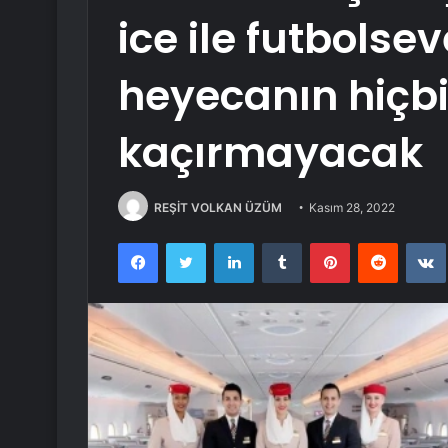
ice ile futbolse
heyecanın hiçbi
kaçırmayacak
REŞİT VOLKAN ÜZÜM
Kasım 28, 2022
Facebook
Twitter
LinkedIn
Tumblr
Pinterest
Reddit