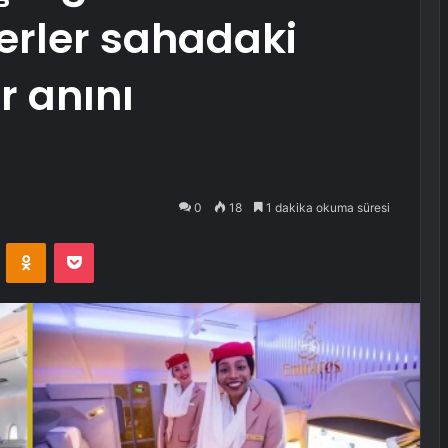
verler sahadaki
r anını
0
18
1 dakika okuma süresi
VKontakte
Odnoklassniki
Pocket