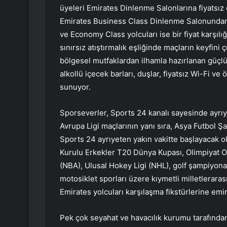
üyeleri Emirates Dinlenme Salonlarına fiyatsız o
Emirates Business Class Dinlenme Salonundan 
ve Economy Class yolcuları ise bir fiyat karşıl
sınırsız atıştırmalık eşliğinde maçların keyfini 
bölgesel mutfaklardan ilhamla hazırlanan güçlü a
alkollü içecek barları, duşlar, fiyatsız Wi-Fi ve 
sunuyor.
Sporseverler, Sports 24 kanalı sayesinde ayrı
Avrupa Ligi maçlarının yanı sıra, Asya Futbol Ş
Sports 24 ayrıyeten yakın vakitte başlayacak o
Kurulu Erkekler T20 Dünya Kupası, Olimpiyat Oyu
(NBA), Ulusal Hokey Ligi (NHL), golf şampiyonala
motosiklet sporları üzere kıymetli milletlerarası
Emirates yolcuları karşılaşma fikstürlerine
emir
Pek çok seyahat ve havacılık kurumu tarafında