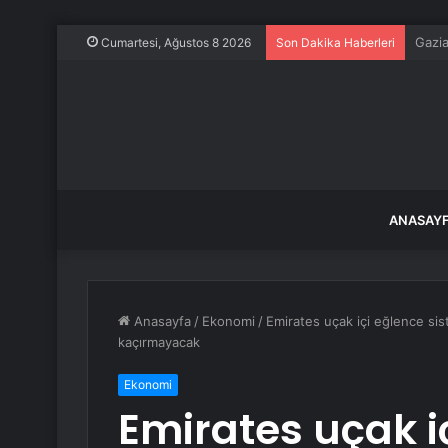
Frans
Cumartesi, Ağustos 8 2026
Son Dakika Haberleri
ANASAY
Anasayfa
/
Ekonomi
/
Emirates uçak içi eğlence sis
kaçırmayacak
Ekonomi
Emirates uçak i