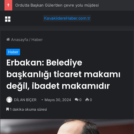
Ordu’da Başkan Güler’den çevre yolu müjdesi
Menü
Anasayfa
/
Haber
Haber
Erbakan: Belediye
başkanlığı ticaret makamı
değil, ibadet makamıdır
DİLAN BİÇER
Mayıs 30, 2024
0
0
1 dakika okuma süresi