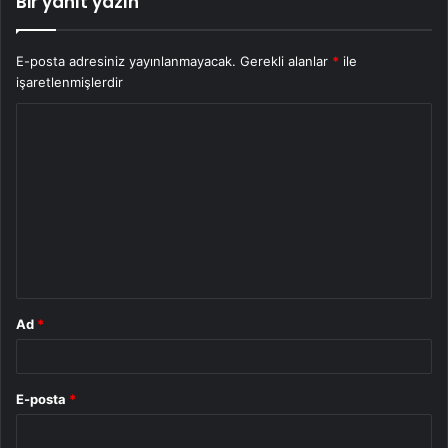
Bir yanıt yazın
E-posta adresiniz yayınlanmayacak.
Gerekli alanlar
*
ile
işaretlenmişlerdir
Y
o
r
u
m
*
Ad
*
E-posta
*