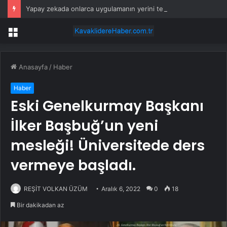
Yapay zekada onlarca uygulamanın yerini tek asistan alabilir
Menü
Anasayfa
/
Haber
Haber
Eski Genelkurmay Başkanı
İlker Başbuğ’un yeni
mesleği! Üniversitede ders
vermeye başladı.
REŞİT VOLKAN ÜZÜM
Aralık 6, 2022
0
18
Bir dakikadan az