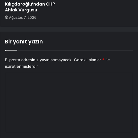
Kılıçdaroğlu’ndan CHP
Ahlak Vurgusu
Ağustos 7, 2026
Bir yanıt yazın
E-posta adresiniz yayınlanmayacak.
Gerekli alanlar
*
ile
işaretlenmişlerdir
Y
o
r
u
m
*