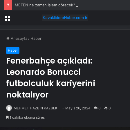
METEN ne zaman işlem görecek? Metgün Enerji halka arz kaç lot verdi?
Menü
Anasayfa
/
Haber
Haber
Fenerbahçe açıkladı:
Leonardo Bonucci
futbolculuk kariyerini
noktalıyor
MEHMET HAZBİN KAZBEK
Mayıs 26, 2024
0
0
1 dakika okuma süresi