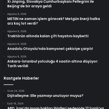
Xi Jinping, Slovakya Cumhurbaşkanı Pellegrini ile
Beijing’de bir araya geldi
Ağustos 9, 2026
METEN ne zaman işlem görecek? Metgün Enerji halka
arz kaç lot verdi?
Ağustos 9, 2026
Traktörün altında kalan çift hayatını kaybetti
Ağustos 9, 2026
Anadolu Otoyolu’nda kamyonet çekiciye çarptı!
Ağustos 9, 2026
Ankara-İstanbul yolculuğu 4 saatin altına düşüyor:
Tarih verildi
Rastgele Haberler
Ocak 24, 2026
Dijitalleşme: Elle yazmayı unutuyor muyuz?
Eylül 18, 2024
ABD, İran’da insan hakları ihlalleri nedeniyle 12 İranlı’ya