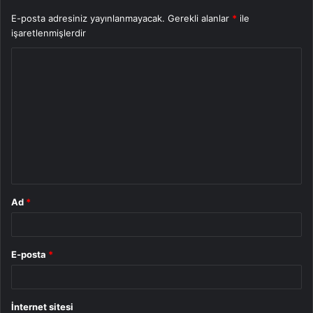
E-posta adresiniz yayınlanmayacak.
Gerekli alanlar
*
ile
işaretlenmişlerdir
Y
o
r
u
m
*
Ad
*
E-posta
*
İnternet sitesi