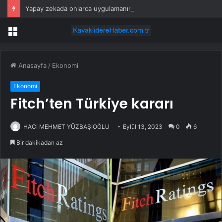
Yapay zekada onlarca uygulamanın yerini tek asistan alabilir
Menü
Anasayfa
/
Ekonomi
Ekonomi
Fitch’ten Türkiye kararı
HACI MEHMET YÜZBAŞIOĞLU
Eylül 13, 2023
0
6
Bir dakikadan az