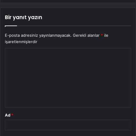
Bir yanıt yazın
E-posta adresiniz yayınlanmayacak.
Gerekli alanlar
*
ile
işaretlenmişlerdir
Y
o
r
u
m
*
Ad
*