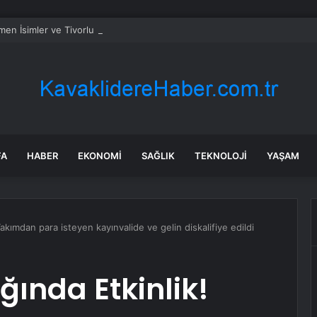
en İsimler ve Tivorlu İsmail Aynı Filmde Buluştu! !Kozalak Devri! 7 Ağus
FA
HABER
EKONOMI
SAĞLIK
TEKNOLOJI
YAŞAM
akımdan para isteyen kayınvalide ve gelin diskalifiye edildi
ğında Etkinlik!