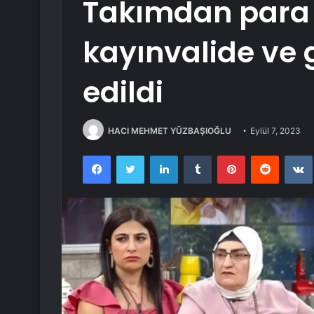
Takımdan para 
kayınvalide ve g
edildi
HACI MEHMET YÜZBAŞIOĞLU
Eylül 7, 2023
Facebook
Twitter
LinkedIn
Tumblr
Pinterest
Reddit