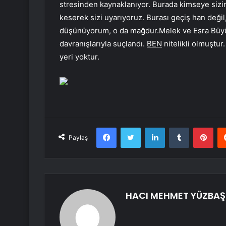
stresinden kaynaklanıyor. Burada kimseye sizin
keserek sizi uyarıyoruz. Burası geçiş han değil
düşünüyorum, o da mağdur.Melek ve Esra Büyükş
davranışlarıyla suçlandı.
BEN
nitelikli olmuştur
yeri yoktur.
Facebook
Twitter
LinkedIn
Tumblr
Pint
Paylaş
HACI MEHMET YÜZBAŞ