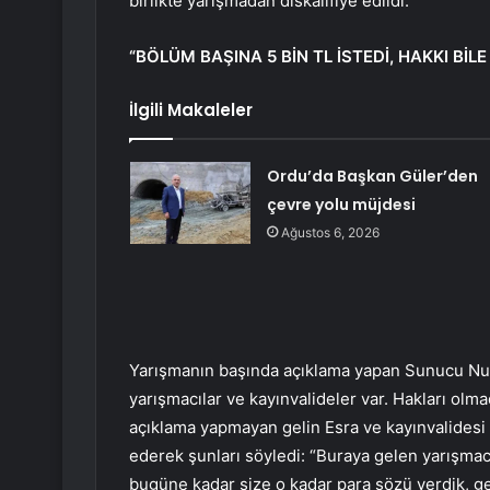
birlikte yarışmadan diskalifiye edildi.
“BÖLÜM BAŞINA 5 BİN TL İSTEDİ, HAKKI BİL
İlgili Makaleler
Ordu’da Başkan Güler’den
çevre yolu müjdesi
Ağustos 6, 2026
Yarışmanın başında açıklama yapan Sunucu Nur
yarışmacılar ve kayınvalideler var. Hakları olma
açıklama yapmayan gelin Esra ve kayınvalidesi
ederek şunları söyledi: “Buraya gelen yarışmacıl
bugüne kadar size o kadar para sözü verdik, g