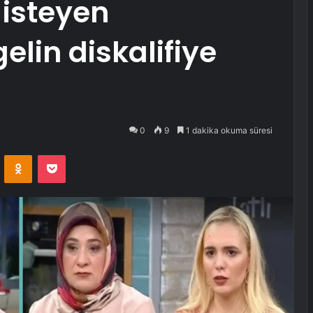
isteyen
elin diskalifiye
0
9
1 dakika okuma süresi
VKontakte
Odnoklassniki
Pocket