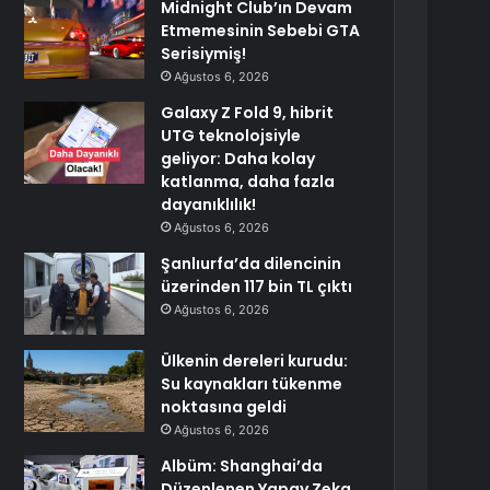
Midnight Club’ın Devam
Etmemesinin Sebebi GTA
Serisiymiş!
Ağustos 6, 2026
Galaxy Z Fold 9, hibrit
UTG teknolojsiyle
geliyor: Daha kolay
katlanma, daha fazla
dayanıklılık!
Ağustos 6, 2026
Şanlıurfa’da dilencinin
üzerinden 117 bin TL çıktı
Ağustos 6, 2026
Ülkenin dereleri kurudu:
Su kaynakları tükenme
noktasına geldi
Ağustos 6, 2026
Albüm: Shanghai’da
Düzenlenen Yapay Zeka