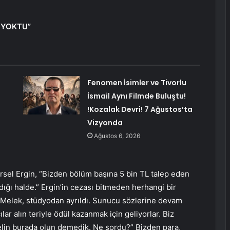
E YOKTU”
Fenomen İsimler ve Tivorlu
İsmail Aynı Filmde Buluştu!
!Kozalak Devri! 7 Ağustos’ta
Vizyonda
Ağustos 6, 2026
sel Ergin, “Bizden bölüm başına 5 bin TL talep eden
dığı halde.” Ergin’in cezası bitmeden herhangi bir
 Melek, stüdyodan ayrıldı. Sunucu sözlerine devam
ar alın teriyle ödül kazanmak için geliyorlar. Biz
elin burada olun demedik. Ne sordu?” Bizden para,