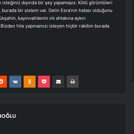
 isteğiniz dışında bir şey yapamayız. Kötü görüntüleri
, burada bir sistem var. Gelin Esra’nın hatası olduğunu
ahin, kayınvalidenin ırk ahlakına aykırı
. Bizden hile yapmamızı isteyen hiçbir rakibin burada
erest
Reddit
VKontakte
Odnoklassniki
Pocket
E-Posta ile paylaş
Yazdır
IOĞLU