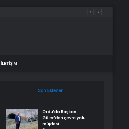
tos’ta Vizyonda
İLETIŞIM
Son Eklenen
Ordu’da Başkan
Güler’den çevre yolu
müjdesi