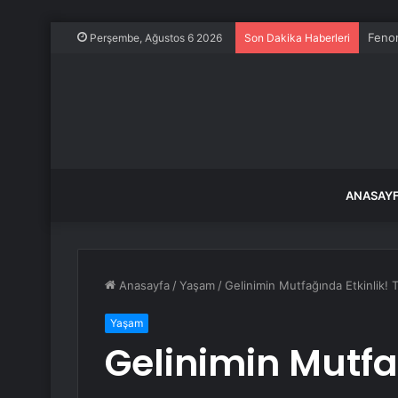
Fenom
Perşembe, Ağustos 6 2026
Son Dakika Haberleri
ANASAY
Anasayfa
/
Yaşam
/
Gelinimin Mutfağında Etkinlik! T
Yaşam
Gelinimin Mutfa