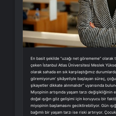
En basit şekilde “uzağı net görememe” olarak t
çeken İstanbul Atlas Üniversitesi Meslek Yüks
olarak sahada en sık karşılaştığımız durumlardan
göremiyorum’ şikâyetiyle başlayan süreç, çoğu
şikayetler dikkate alınmalıdır” uyarısında bulu
Miyopinin artışında yaşam tarzı değişikliğinin e
doğal ışığın göz gelişimi için koruyucu bir fa
miyopinin başlamasını geciktirebiliyor. Gün ışı
bağımlı bir yaşam tarzı ise riski artırıyor. Çoc