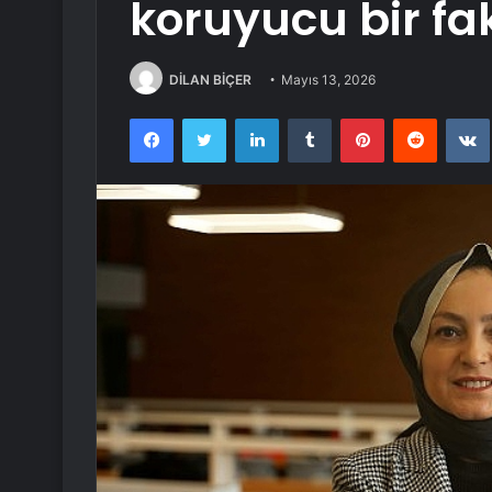
koruyucu bir fa
DİLAN BİÇER
Mayıs 13, 2026
Facebook
Twitter
LinkedIn
Tumblr
Pinterest
Reddit