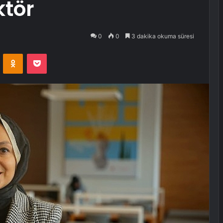
ktör
0
0
3 dakika okuma süresi
VKontakte
Odnoklassniki
Pocket