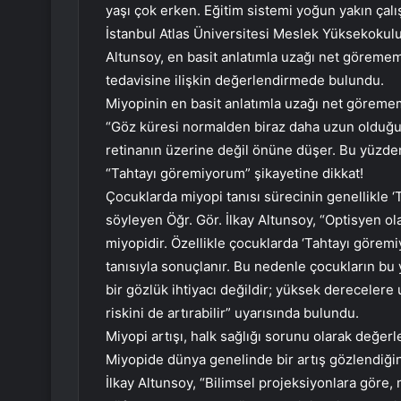
yaşı çok erken. Eğitim sistemi yoğun yakın çalı
İstanbul Atlas Üniversitesi Meslek Yüksekokulu 
Altunsoy, en basit anlatımla uzağı net göreme
tedavisine ilişkin değerlendirmede bulundu.
Miyopinin en basit anlatımla uzağı net göreme
“Göz küresi normalden biraz daha uzun olduğunda
retinanın üzerine değil önüne düşer. Bu yüzden
“Tahtayı göremiyorum” şikayetine dikkat!
Çocuklarda miyopi tanısı sürecinin genellikle ‘
söyleyen Öğr. Gör. İlkay Altunsoy, “Optisyen ol
miyopidir. Özellikle çocuklarda ‘Tahtayı göre
tanısıyla sonuçlanır. Bu nedenle çocukların bu
bir gözlük ihtiyacı değildir; yüksek derecelere 
riskini de artırabilir” uyarısında bulundu.
Miyopi artışı, halk sağlığı sorunu olarak değerle
Miyopide dünya genelinde bir artış gözlendiğin
İlkay Altunsoy, “Bilimsel projeksiyonlara göre