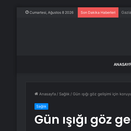
Frans
Cumartesi, Ağustos 8 2026
Son Dakika Haberleri
ANASAY
Anasayfa
/
Sağlık
/
Gün ışığı göz gelişimi için koruy
Sağlık
Gün ışığı göz gel