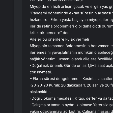
Miyopide en hızlı artışın çocuk ve ergen yaş 
“Pandemi döneminde ekran süresinin artması ve
hızlandırdı. Erken yaşta başlayan miyopi, ilerl
ileride retina problemleri gibi daha ciddi durum
kritik bir pencere” dedi.
Aileler bu önerilere kulak vermeli
Miyopinin tamamen önlenmesinin her zaman m
ilerlemesini yavaşlatmanın mümkün olabileceğin
sağlık yönetimi uzmanı olarak ailelere özellikl
-Doğal ışık önemli: Günde en az 1,5–2 saat açık
çok kıymetli.
– Ekran süresi dengelenmeli: Kesintisiz saatler
-20-20-20 Kuralı: 20 dakikada 1, 20 saniye 20 f
alışkanlıktır.
-Doğru okuma mesafesi: Kitap, defter ya da ta
-Çalışma ortamının aydınlık olması: Yetersiz ış
yakın odaklanmayı zorlaştırır. Çalışma masası 