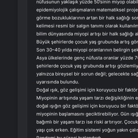
nüfusunun yaklaşık yüzde 50’sinin miyop olabi
epidemiyolojik çalışmaların matematiksel proj
görme bozukluklarının artan bir halk sağlığı s
kelimesi resmi bir salgın tanımı olarak kullanıl
bilim dünyasında miyopi artışı bir halk sağlığı 
Büyük şehirlerde çocuk yaş grubunda artış gö
Son 30–40 yılda miyopi oranlarının belirgin şek
Asya ülkelerinde genç nüfusta oranlar yüzde 70
şehirlerde çocuk yaş grubunda artışı gözlemliy
yalnızca bireysel bir sorun değil; gelecekte sağ
uyarısında bulundu.
Doğal ışık, göz gelişimi için koruyucu bir faktör
Miyopinin artışında yaşam tarzı değişikliğinin e
doğal ışığın göz gelişimi için koruyucu bir fa
miyopinin başlamasını geciktirebiliyor. Gün ışı
bağımlı bir yaşam tarzı ise riski artırıyor. Çoc
yaşı çok erken. Eğitim sistemi yoğun yakın çalı
Pandemi bu süreci hızlandırdı