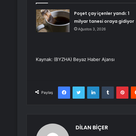
Poşet çay içenler yandı: 1
milyar tanesi oraya gidiyor
Ağustos 3, 2026
Kaynak: (BYZHA) Beyaz Haber Ajansı
Facebook
Twitter
LinkedIn
Tumblr
Pint
Paylaş
DİLAN BİÇER