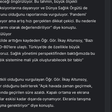
leceği öngörülüyor. Bu tahmin, büyük ölçekli
eksiyonlarına dayanıyor ve Dünya Sağlık Örgütü de
orunu olduğunu raporlarında vurguluyor. ‘Pandemi’
mıyor ama artış hızı gerçekten dikkat çekici. Bu nedenle
alarmı olarak değerlendiriliyor” diye konuştu.
rülüyor
ilde arttığını kaydeden Öğr. Gör. İlkay Altunsoy, “Bazı
–80’lere ulaştı. Türkiye’de de özellikle büyük
oruz. Sağlık yönetimi perspektifinden baktığımızda bu
lık sistemine mali yük oluşturabilecek bir tablo”
tkili olduğunu vurgulayan Öğr. Gör. İlkay Altunsoy,
ktör olduğunu belirterek “Açık havada zaman geçirmek,
ğında geçirilen süre azaldı. Kapalı ortama ve ekrana
uklar eskisi kadar dışarıda oynamıyor. Ekranla tanışma
şma gerektiriyor” diye konuştu.