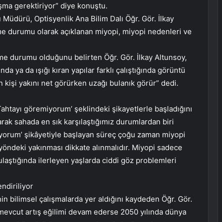
şma gerektiriyor” diye konuştu.
Müdürü, Optisyenlik Ana Bilim Dalı Öğr. Gör. İlkay
me durumu olarak açıklanan miyopi, miyopi nedenleri ve
me durumu olduğunu belirten Öğr. Gör. İlkay Altunsoy,
 ya da ışığı kıran yapılar farklı çalıştığında görüntü
 kişi yakını net görürken uzağı bulanık görür” dedi.
Tahtayı göremiyorum’ şeklindeki şikayetlerle başladığını
arak sahada en sık karşılaştığımız durumlardan biri
miyorum’ şikâyetiyle başlayan süreç çoğu zaman miyopi
 yöndeki yakınması dikkate alınmalıdır. Miyopi sadece
ulaştığında ilerleyen yaşlarda ciddi göz problemleri
ndiriliyor
in bilimsel çalışmalarda yer aldığını kaydeden Öğr. Gör.
, mevcut artış eğilimi devam ederse 2050 yılında dünya