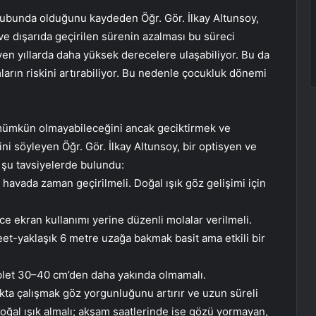
grubunda olduğunu kaydeden Öğr. Gör. İlkay Altunsoy,
 dışarıda geçirilen sürenin azalması bu süreci
eyen yıllarda daha yüksek derecelere ulaşabiliyor. Bu da
ların riskini artırabiliyor. Bu nedenle çocukluk dönemi
ümkün olmayabileceğini ancak geciktirmek ve
i söyleyen Öğr. Gör. İlkay Altunsoy, bir optisyen ve
e şu tavsiyelerde bulundu:
 havada zaman geçirilmeli. Doğal ışık göz gelişimi için
ce ekran kullanımı yerine düzenli molalar verilmeli.
eet-yaklaşık 6 metre uzağa bakmak basit ama etkili bir
blet 30–40 cm’den daha yakında olmamalı.
ıkta çalışmak göz yorgunluğunu artırır ve uzun süreli
doğal ışık almalı; akşam saatlerinde ise gözü yormayan,