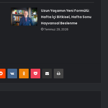
Uzun Yaşamın Yeni Formülü:
Hafta İçi Bitkisel, Hafta Sonu
Hayvansal Beslenme
Temmuz 29, 2026
erest
Reddit
VKontakte
Odnoklassniki
Pocket
E-Posta ile paylaş
Yazdır