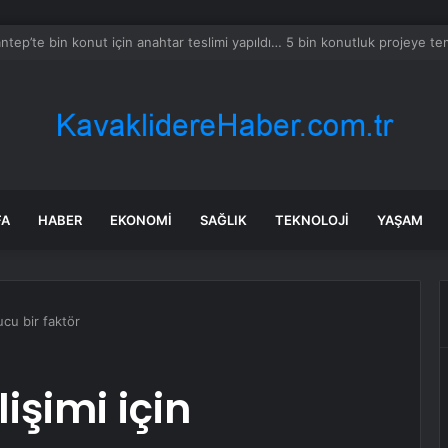
a’daki yangınlarda 4 itfaiye eri hayatını kaybetti
FA
HABER
EKONOMI
SAĞLIK
TEKNOLOJI
YAŞAM
ucu bir faktör
işimi için