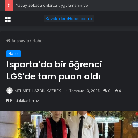
Yapay zekada onlarca uygulamanın yerini tek asistan alabilir
Menü
Anasayfa
/
Haber
Haber
Isparta’da bir öğrenci
LGS’de tam puan aldı
MEHMET HAZBİN KAZBEK
Temmuz 19, 2025
0
0
Bir dakikadan az