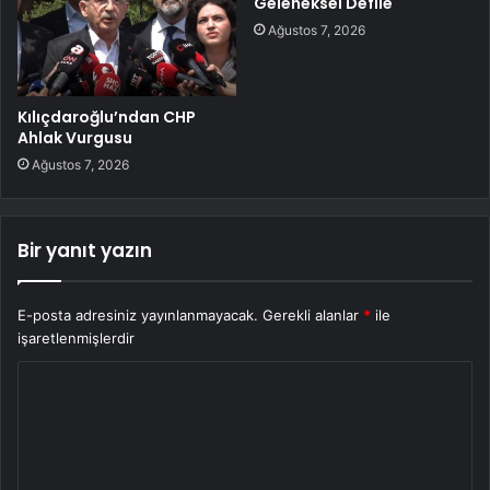
Geleneksel Defile
Ağustos 7, 2026
Kılıçdaroğlu’ndan CHP
Ahlak Vurgusu
Ağustos 7, 2026
Bir yanıt yazın
E-posta adresiniz yayınlanmayacak.
Gerekli alanlar
*
ile
işaretlenmişlerdir
Y
o
r
u