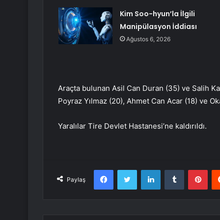
Kim Soo-hyun’la İlgili
Manipülasyon İddiası
Ağustos 6, 2026
Araçta bulunan Asil Can Duran (35) ve Salih K
Poyraz Yılmaz (20), Ahmet Can Acar (18) ve Oka
Yaralılar Tire Devlet Hastanesi’ne kaldırıldı.
Facebook
Twitter
LinkedIn
Tumblr
Pint
Paylaş