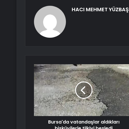
HACI MEHMET YÜZBAŞ
Bursa'da vatandaşlar aldıkları
bisküvilerle tilkiyi besledi