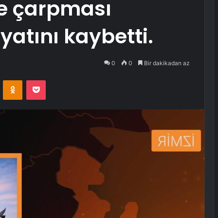
ne çarpması
yatını kaybetti.
0
0
Bir dakikadan az
VKontakte
Odnoklassniki
Pocket