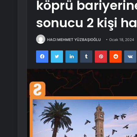
köprü bariyeri
sonucu 2 kişi ha
HACI MEHMET YÜZBAŞIOĞLU
Ocak 18, 2024
Facebook
Twitter
LinkedIn
Tumblr
Pinterest
Reddit