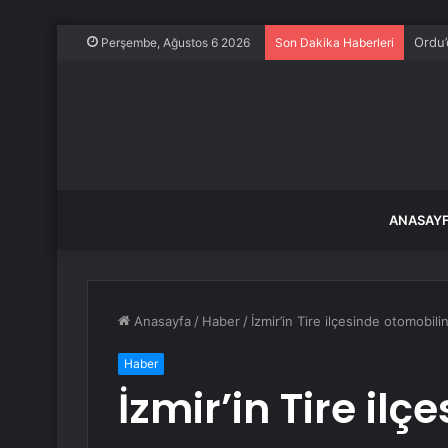
Ordu’
Perşembe, Ağustos 6 2026
Son Dakika Haberleri
ANASAY
Anasayfa
/
Haber
/
İzmir’in Tire ilçesinde otomobil
Haber
İzmir’in Tire il