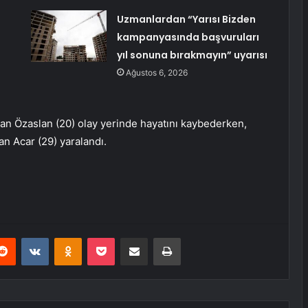
Uzmanlardan “Yarısı Bizden
kampanyasında başvuruları
yıl sonuna bırakmayın” uyarısı
Ağustos 6, 2026
aan Özaslan (20) olay yerinde hayatını kaybederken,
n Acar (29) yaralandı.
erest
Reddit
VKontakte
Odnoklassniki
Pocket
E-Posta ile paylaş
Yazdır