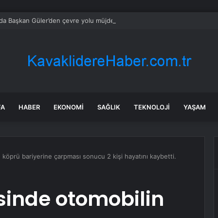
da Başkan Güler’den çevre yolu müjdesi
FA
HABER
EKONOMI
SAĞLIK
TEKNOLOJI
YAŞAM
in köprü bariyerine çarpması sonucu 2 kişi hayatını kaybetti.
çesinde otomobilin