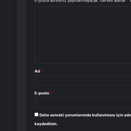
E-posta adresiniz yayınlanmayacak.
Gerekli alanlar
*
i
Y
o
r
u
m
*
Ad
*
E-posta
*
Daha sonraki yorumlarımda kullanılması için adı
kaydedilsin.