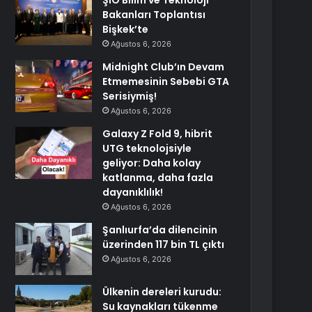
ŞİÖ Bilim ve Teknoloji
Bakanları Toplantısı
Bişkek’te
Ağustos 6, 2026
Midnight Club’ın Devam
Etmemesinin Sebebi GTA
Serisiymiş!
Ağustos 6, 2026
Galaxy Z Fold 9, hibrit
UTG teknolojsiyle
geliyor: Daha kolay
katlanma, daha fazla
dayanıklılık!
Ağustos 6, 2026
Şanlıurfa’da dilencinin
üzerinden 117 bin TL çıktı
Ağustos 6, 2026
Ülkenin dereleri kurudu:
Su kaynakları tükenme