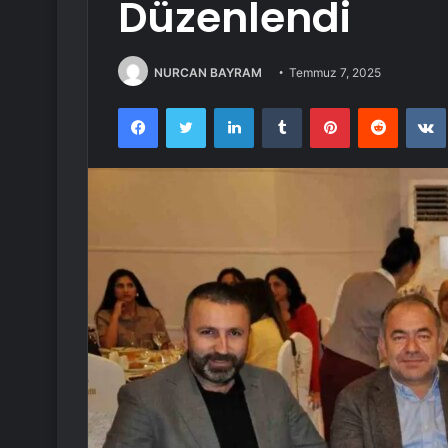
Düzenlendi
NURCAN BAYRAM
Temmuz 7, 2025
Facebook
Twitter
LinkedIn
Tumblr
Pinterest
Reddit