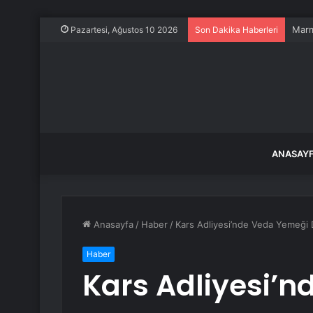
Marm
Pazartesi, Ağustos 10 2026
Son Dakika Haberleri
ANASAY
Anasayfa
/
Haber
/
Kars Adliyesi’nde Veda Yemeği
Haber
Kars Adliyesi’