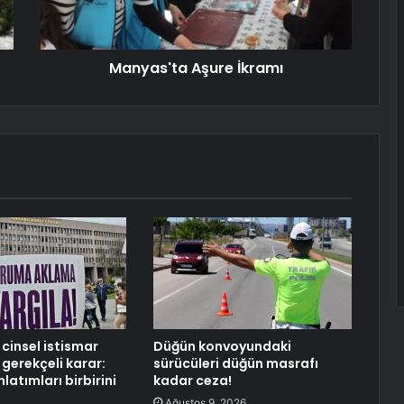
Manyas'ta Aşure İkramı
cinsel istismar
Düğün konvoyundaki
gerekçeli karar:
sürücüleri düğün masrafı
atımları birbirini
kadar ceza!
Ağustos 9, 2026