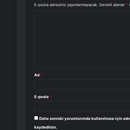
E-posta adresiniz yayınlanmayacak.
Gerekli alanlar
*
i
Y
o
r
u
m
*
Ad
*
E-posta
*
Daha sonraki yorumlarımda kullanılması için adı
kaydedilsin.