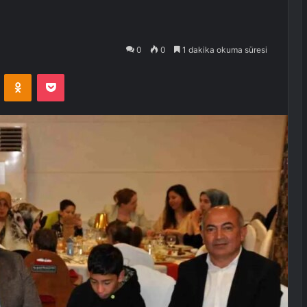
0
0
1 dakika okuma süresi
VKontakte
Odnoklassniki
Pocket