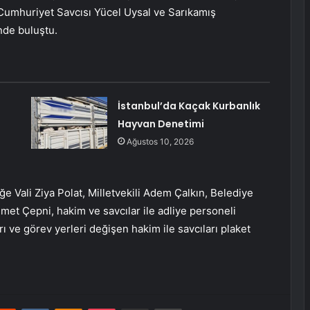
Cumhuriyet Savcısı Yücel Uysal ve Sarıkamış
de buluştu.
İstanbul’da Kaçak Kurbanlık
Hayvan Denetimi
Ağustos 10, 2026
e Vali Ziya Polat, Milletvekili Adem Çalkın, Belediye
et Çepni, hakim ve savcılar ile adliye personeli
ı ve görev yerleri değişen hakim ile savcıları plaket
erest
Reddit
VKontakte
Odnoklassniki
Pocket
E-Posta ile paylaş
Yazdır