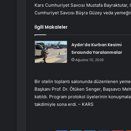
Kars Cumhuriyet Savcısı Mustafa Bayraktutar, 
Cumhuriyet Savcısı Büşra Güzey veda yemeğin
İlgili Makaleler
Aydın’da Kurban Kesimi
Sırasında Yaralanmalar
Ağustos 10, 2026
Bir otelin toplantı salonunda düzenlenen yemeğ
Başkanı Prof. Dr. Ötüken Senger, Başsavcı Mehm
katıldı. Program protokol üyelerinin konuşmalar
takdimiyle sona erdi. – KARS
Facebook
Twitter
LinkedIn
Tumblr
Pint