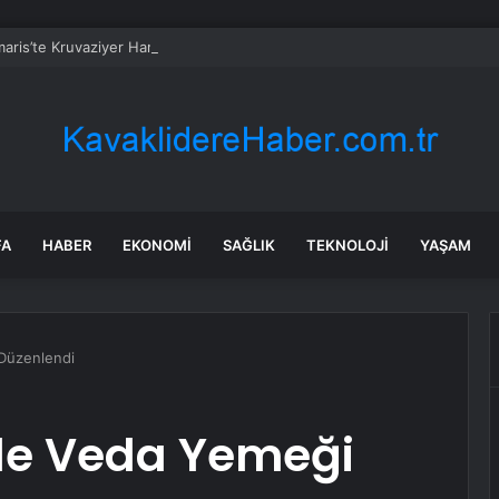
aris’te Kruvaziyer Hareketliliği
FA
HABER
EKONOMI
SAĞLIK
TEKNOLOJI
YAŞAM
 Düzenlendi
nde Veda Yemeği