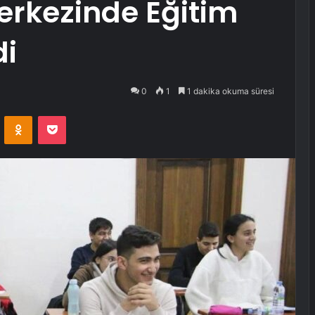
erkezinde Eğitim
di
0
1
1 dakika okuma süresi
VKontakte
Odnoklassniki
Pocket