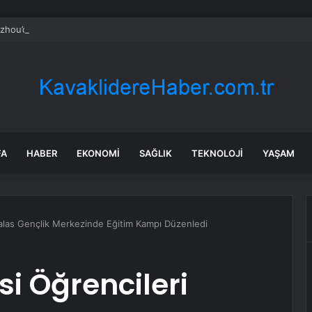
hou’da 34. Ulusal Kitap Fuarı başladı
FA
HABER
EKONOMI
SAĞLIK
TEKNOLOJI
YAŞAM
Talas Gençlik Merkezinde Eğitim Kampı Düzenledi
si Öğrencileri