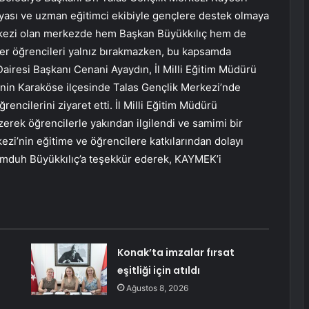
nyası ve uzman eğitimci ekibiyle gençlere destek olmaya
rkezi olan merkezde hem Başkan Büyükkılıç hem de
ler öğrencileri yalnız bırakmazken, bu kapsamda
Dairesi Başkanı Cenani Ayaydın, İl Milli Eğitim Müdürü
i’nin Karaköse ilçesinde Talas Gençlik Merkezi’nde
encilerini ziyaret etti. İl Milli Eğitim Müdürü
erek öğrencilerle yakından ilgilendi ve samimi bir
ezi’nin eğitime ve öğrencilere katkılarından dolayı
mduh Büyükkılıç’a teşekkür ederek, KAYMEK’i
Konak’ta imzalar fırsat
eşitliği için atıldı
Ağustos 8, 2026