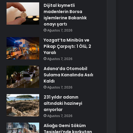
Dijital kıymetli
madenlerin Borsa
işlemlerine Bakanlık
onayı şartı
Ağustos 7, 2026
Yozgat’ta Minibüs ve
Pikap Çarpıştı: 1 Ölü, 2
Yaralı
Ağustos 7, 2026
Adana’da Otomobil
Sulama Kanalında Asılı
Kaldı
Ağustos 7, 2026
231 yıldır adanın
altındaki hazineyi
arıyorlar
Ağustos 7, 2026
Aliağa Gemi Söküm
Tesisleri’nde korkutan