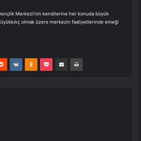
s Gençlik Merkezi’nin kendilerine her konuda büyük
Büyükkılıç olmak üzere merkezin faaliyetlerinde emeği
erest
Reddit
VKontakte
Odnoklassniki
Pocket
E-Posta ile paylaş
Yazdır