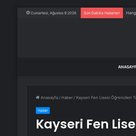
Hangz
Cumartesi, Ağustos 8 2026
Son Dakika Haberleri
ANASAY
Anasayfa
/
Haber
/
Kayseri Fen Lisesi Öğrencileri 
Haber
Kayseri Fen Lise