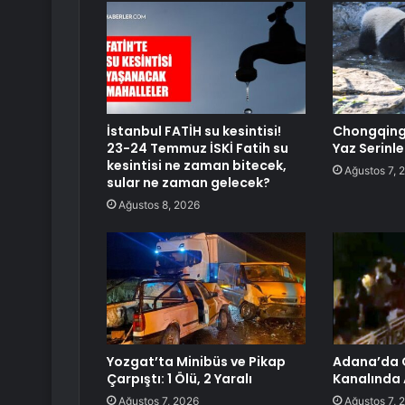
İstanbul FATİH su kesintisi!
Chongqing’
23-24 Temmuz İSKİ Fatih su
Yaz Serinl
kesintisi ne zaman bitecek,
Ağustos 7, 
sular ne zaman gelecek?
Ağustos 8, 2026
Yozgat’ta Minibüs ve Pikap
Adana’da 
Çarpıştı: 1 Ölü, 2 Yaralı
Kanalında A
Ağustos 7, 2026
Ağustos 7, 