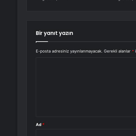
Bir yanıt yazın
E-posta adresiniz yayınlanmayacak.
Gerekli alanlar
*
i
Y
o
r
u
m
*
Ad
*