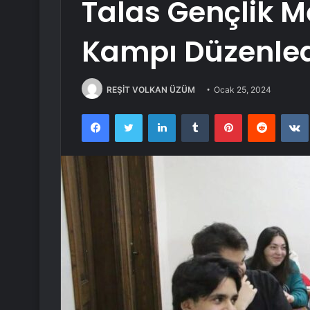
Talas Gençlik M
Kampı Düzenle
REŞİT VOLKAN ÜZÜM
Ocak 25, 2024
Facebook
Twitter
LinkedIn
Tumblr
Pinterest
Reddit