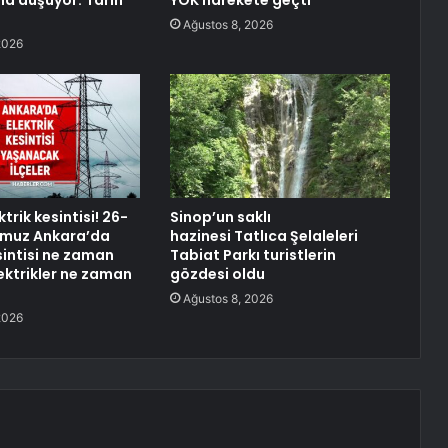
na düşüyor: Tarih
YÖK harekete geçti
Ağustos 8, 2026
2026
trik kesintisi! 26-
Sinop’un saklı
muz Ankara’da
hazinesi Tatlıca Şelaleleri
sintisi ne zaman
Tabiat Parkı turistlerin
lektrikler ne zaman
gözdesi oldu
Ağustos 8, 2026
2026