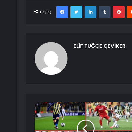
Facebook
Twitter
LinkedIn
Tumblr
Pint
Paylaş
ELİF TUĞÇE ÇEVİKER