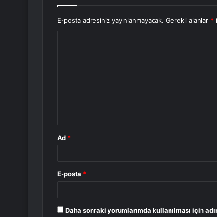
E-posta adresiniz yayınlanmayacak.
Gerekli alanlar
*
i
Y
o
r
u
m
*
Ad
*
E-posta
*
Daha sonraki yorumlarımda kullanılması için adı