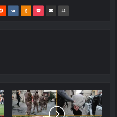
erest
Reddit
VKontakte
Odnoklassniki
Pocket
E-Posta ile paylaş
Yazdır