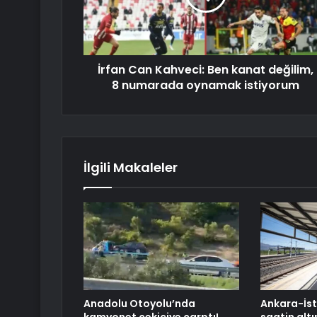
İrfan Can Kahveci: Ben kanat değilim,
8 numarada oynamak istiyorum
İlgili Makaleler
Anadolu Otoyolu’nda
Ankara-İst