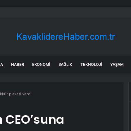
 zaman işlem görecek? Metgün Enerji halka arz kaç lot verdi?
FA
HABER
EKONOMI
SAĞLIK
TEKNOLOJI
YAŞAM
kür plaketi verdi
m CEO’suna