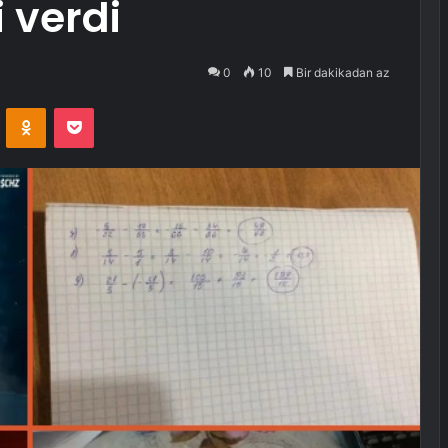
 verdi
0
10
Bir dakikadan az
VKontakte
Odnoklassniki
Pocket