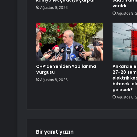
kamyonet çekiciye çarptı!
saatin altı
verildi
Ağustos 9, 2026
Ağustos 9, 
CHP’de Yeniden Yapılanma
Ankara elek
Vurgusu
27-28 Tem
elektrik ke
Ağustos 8, 2026
bitecek, e
gelecek?
Ağustos 8, 
Bir yanıt yazın