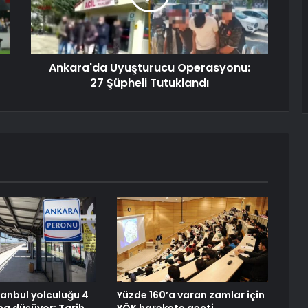
Ankara'da Uyuşturucu Operasyonu:
27 Şüpheli Tutuklandı
anbul yolculuğu 4
Yüzde 160’a varan zamlar için