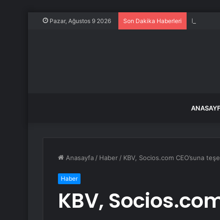
METEN ne
Pazar, Ağustos 9 2026
Son Dakika Haberleri
ANASAY
Anasayfa
/
Haber
/
KBV, Socios.com CEO’suna teşek
Haber
KBV, Socios.co