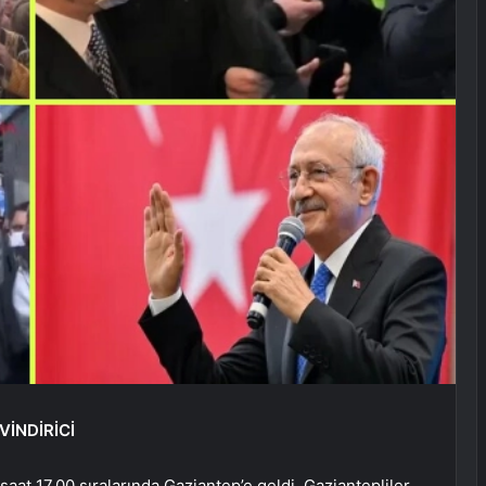
VİNDİRİCİ
at 17.00 sıralarında Gaziantep’e geldi. Gaziantepliler,