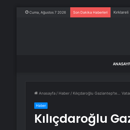
Kırklarel
Cuma, Ağustos 7 2026
Son Dakika Haberleri
ANASAY
Anasayfa
/
Haber
/
Kılıçdaroğlu Gaziantep’te… Vata
Haber
Kılıçdaroğlu Ga