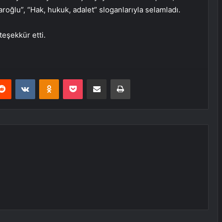
roğlu”, “Hak, hukuk, adalet” sloganlarıyla selamladı.
teşekkür etti.
erest
Reddit
VKontakte
Odnoklassniki
Pocket
E-Posta ile paylaş
Yazdır