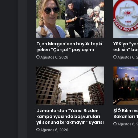
Tijen Mergen’den büyük tepki
YSK’ya “yer
çeken “Çarşaf” paylaşımı
edilsin” b
Ağustos 6, 2026
Ağustos 6, 
Uzmanlardan “Yarısı Bizden
ŞİÖ Bilim v
kampanyasında başvuruları
Bakanları T
yıl sonuna bırakmayın” uyarısı
Ağustos 6, 
Ağustos 6, 2026