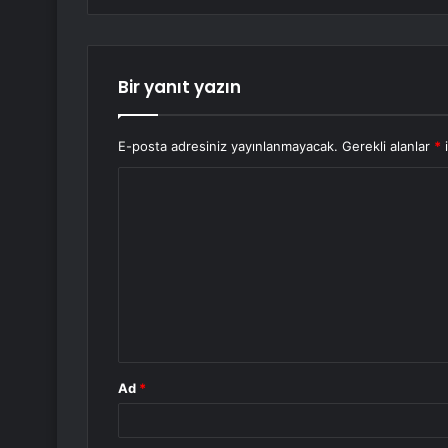
Bir yanıt yazın
E-posta adresiniz yayınlanmayacak.
Gerekli alanlar
*
i
Y
o
r
u
m
*
Ad
*