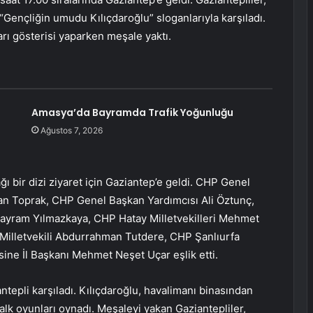
“Gençliğin umudu Kılıçdaroğlu” sloganlarıyla karşıladı.
rı gösterisi yaparken meşale yaktı.
Amasya’da Bayramda Trafik Yoğunluğu
Ağustos 7, 2026
ı bir dizi ziyaret için Gaziantep’e geldi. CHP Genel
n Toprak, CHP Genel Başkan Yardımcısı Ali Öztunç,
 Bayram Yılmazkaya, CHP Hatay Milletvekilleri Mehmet
illetvekili Abdurrahman Tutdere, CHP Şanlıurfa
sine İl Başkanı Mehmet Neşet Uçar eşlik etti.
tepli karşıladı. Kılıçdaroğlu, havalimanı binasından
halk oyunları oynadı. Meşaleyi yakan Gaziantepliler,