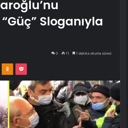
daroğlu’nu
“Güç” Sloganıyla
0
11
1 dakika okuma süresi
VKontakte
Odnoklassniki
Pocket