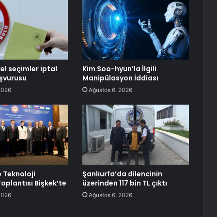
el seçimler iptal
Kim Soo-hyun’la İlgili
aşvurusu
Manipülasyon İddiası
2026
Ağustos 6, 2026
e Teknoloji
Şanlıurfa’da dilencinin
oplantısı Bişkek’te
üzerinden 117 bin TL çıktı
2026
Ağustos 6, 2026