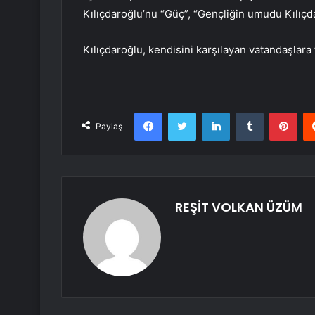
Kılıçdaroğlu’nu “Güç”, “Gençliğin umudu Kılıçda
Kılıçdaroğlu, kendisini karşılayan vatandaşlara 
Facebook
Twitter
LinkedIn
Tumblr
Pint
Paylaş
REŞİT VOLKAN ÜZÜM