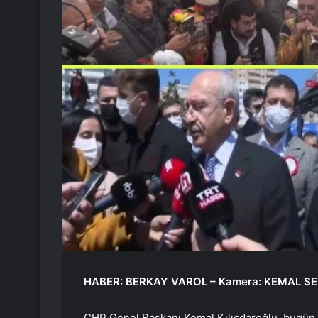
HABER: BERKAY VAROL – Kamera: KEMAL SE
CHP Genel Başkanı Kemal Kılıçdaroğlu, bugün sa