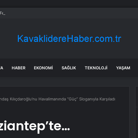
i Festivali’nde Geleneksel Defile
FA
HABER
EKONOMI
SAĞLIK
TEKNOLOJI
YAŞAM
ndaş Kılıçdaroğlu’nu Havalimanında “Güç” Sloganıyla Karşıladı
ziantep’te…