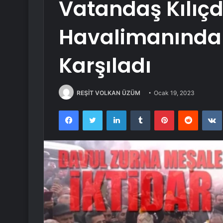
Vatandaş Kılıç
Havalimanında 
Karşıladı
REŞİT VOLKAN ÜZÜM
Ocak 19, 2023
Facebook
Twitter
LinkedIn
Tumblr
Pinterest
Reddit