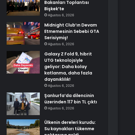
Bakanları Toplantısı
Bişkek’te
Ağustos 6, 2026
Midnight Club’ın Devam
Etmemesinin Sebebi GTA
Serisiymiş!
Ağustos 6, 2026
Galaxy Z Fold 9, hibrit
UTG teknolojsiyle
geliyor: Daha kolay
katlanma, daha fazla
dayanıklılık!
Ağustos 6, 2026
Şanlıurfa’da dilencinin
üzerinden 117 bin TL çıktı
Ağustos 6, 2026
Ülkenin dereleri kurudu:
Su kaynakları tükenme