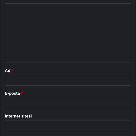
Y
o
r
u
m
*
Ad
*
E-posta
*
İnternet sitesi