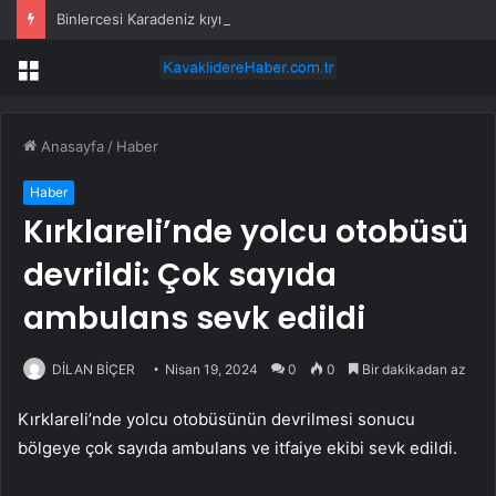
Binlercesi Karadeniz kıyılarına vurdu: Tek tek telef oluyorlar
Menü
Anasayfa
/
Haber
Haber
Kırklareli’nde yolcu otobüsü
devrildi: Çok sayıda
ambulans sevk edildi
DİLAN BİÇER
Nisan 19, 2024
0
0
Bir dakikadan az
Kırklareli’nde yolcu otobüsünün devrilmesi sonucu
bölgeye çok sayıda ambulans ve itfaiye ekibi sevk edildi.