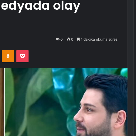
 medyada olay
0
0
1 dakika okuma süresi
VKontakte
Odnoklassniki
Pocket