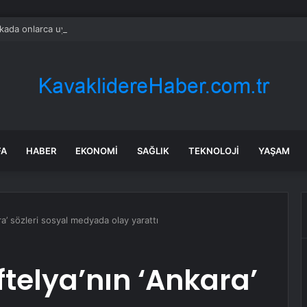
ada onlarca uygulamanın yerini tek asistan alabilir
FA
HABER
EKONOMI
SAĞLIK
TEKNOLOJI
YAŞAM
a’ sözleri sosyal medyada olay yarattı
ftelya’nın ‘Ankara’