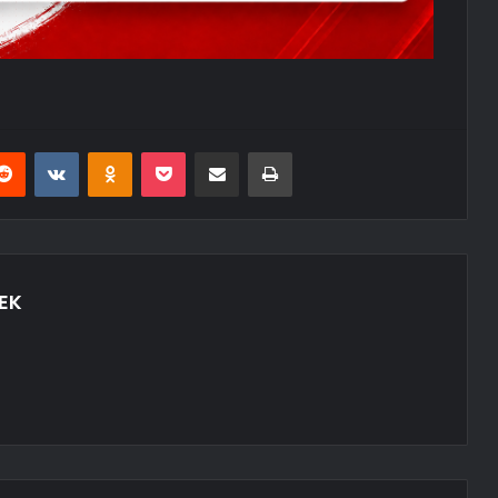
erest
Reddit
VKontakte
Odnoklassniki
Pocket
E-Posta ile paylaş
Yazdır
EK