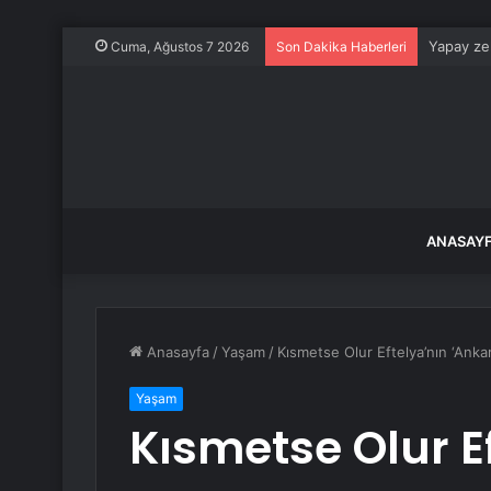
Yapay zek
Cuma, Ağustos 7 2026
Son Dakika Haberleri
ANASAY
Anasayfa
/
Yaşam
/
Kısmetse Olur Eftelya’nın ‘Ankar
Yaşam
Kısmetse Olur E