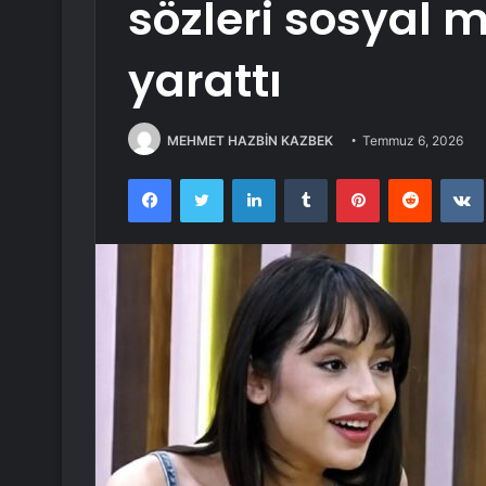
sözleri sosyal
yarattı
MEHMET HAZBİN KAZBEK
Temmuz 6, 2026
Facebook
Twitter
LinkedIn
Tumblr
Pinterest
Reddit