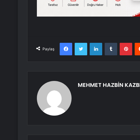
Facebook
Twitter
LinkedIn
Tumblr
Pint
Paylaş
MEHMET HAZBİN KAZB