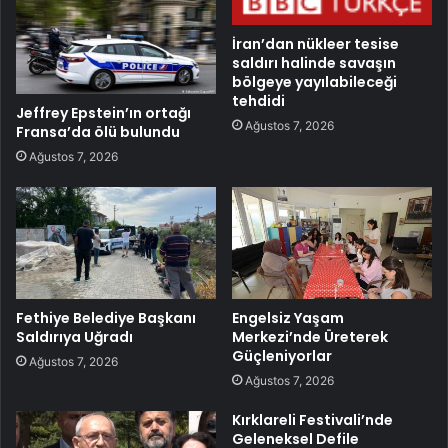
İran’dan nükleer tesise
saldırı halinde savaşın
bölgeye yayılabileceği
tehdidi
Jeffrey Epstein’ın ortağı
Ağustos 7, 2026
Fransa’da ölü bulundu
Ağustos 7, 2026
Fethiye Belediye Başkanı
Engelsiz Yaşam
Saldırıya Uğradı
Merkezi’nde Üreterek
Güçleniyorlar
Ağustos 7, 2026
Ağustos 7, 2026
Kırklareli Festivali’nde
Geleneksel Defile