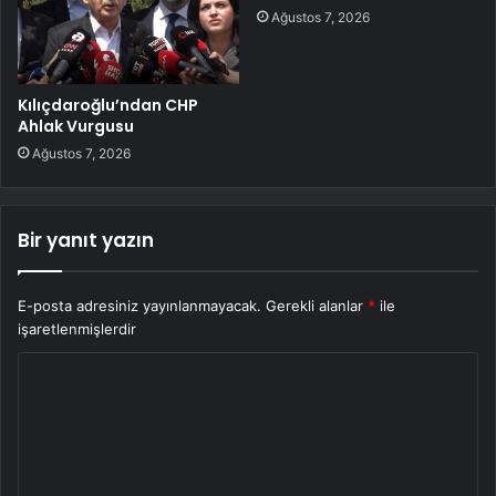
Ağustos 7, 2026
Kılıçdaroğlu’ndan CHP
Ahlak Vurgusu
Ağustos 7, 2026
Bir yanıt yazın
E-posta adresiniz yayınlanmayacak.
Gerekli alanlar
*
ile
işaretlenmişlerdir
Y
o
r
u