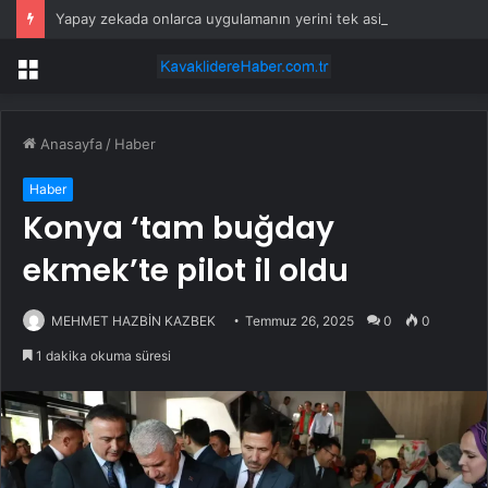
Yapay zekada onlarca uygulamanın yerini tek asistan alabilir
Menü
Anasayfa
/
Haber
Haber
Konya ‘tam buğday
ekmek’te pilot il oldu
MEHMET HAZBİN KAZBEK
Temmuz 26, 2025
0
0
1 dakika okuma süresi