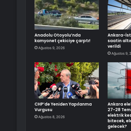
Anadolu Otoyolu’nda
Ankara-İst
kamyonet çekiciye çarptı!
saatin altı
verildi
Ağustos 9, 2026
Ağustos 9, 
CHP’de Yeniden Yapılanma
Ankara elek
Vurgusu
27-28 Tem
elektrik ke
Ağustos 8, 2026
bitecek, e
gelecek?