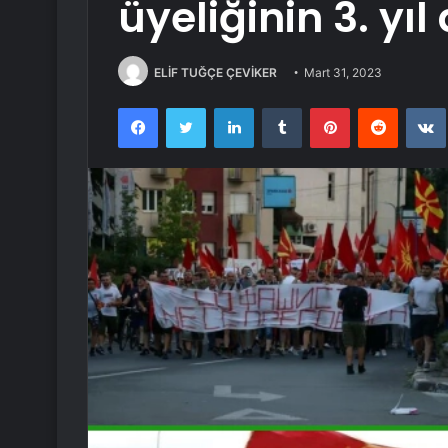
üyeliğinin 3. y
ELİF TUĞÇE ÇEVİKER
Mart 31, 2023
Facebook
Twitter
LinkedIn
Tumblr
Pinterest
Reddit