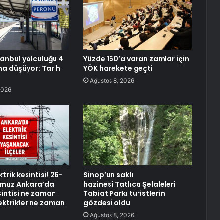
anbul yolculuğu 4
Yüzde 160’a varan zamlar için
na düşüyor: Tarih
YÖK harekete geçti
Ağustos 8, 2026
2026
trik kesintisi! 26-
Sinop’un saklı
muz Ankara’da
hazinesi Tatlıca Şelaleleri
sintisi ne zaman
Tabiat Parkı turistlerin
lektrikler ne zaman
gözdesi oldu
Ağustos 8, 2026