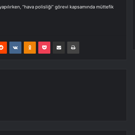
yapılırken, “hava polisliği” görevi kapsamında müttefik
erest
Reddit
VKontakte
Odnoklassniki
Pocket
E-Posta ile paylaş
Yazdır