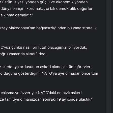
den üstün, siyasi yönden güçlü ve ekonomik yönden
ve dünya barışını korumak. , ortak demokratik değerler
kalkınma demektir.”
zey Makedonya’nın bağımsızlığından bu yana stratejik
’yuz çünkü nasıl bir lütuf olacağımızı biliyorduk,
doğru zamanda alındı.” dedi.
Makedonya ordusunun askeri alandaki tüm görevleri
ak olduğunu gösterdiğini, NATO’ya üye olmadan önce tüm
ıkı çalışma ve özveriyle NATO’daki en hızlı askeri
e tam üye olmamızdan sonraki 19 ay içinde ulaştık.”