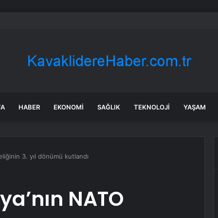
 zaman işlem görecek? Metgün Enerji halka arz kaç lot verdi?
FA
HABER
EKONOMI
SAĞLIK
TEKNOLOJI
YAŞAM
ğinin 3. yıl dönümü kutlandı
ya’nın NATO