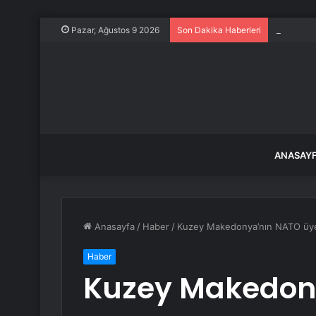
METEN ne
Pazar, Ağustos 9 2026
Son Dakika Haberleri
ANASAY
Anasayfa
/
Haber
/
Kuzey Makedonya’nın NATO üyeli
Haber
Kuzey Makedon