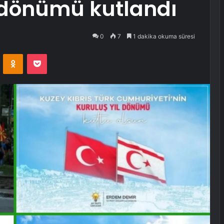
ıl dönümü kutlandı
0
7
1 dakika okuma süresi
VKontakte
Odnoklassniki
Pocket