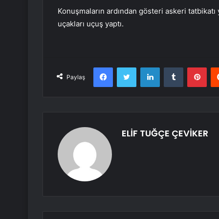
Konuşmaların ardından gösteri askeri tatbikatı 
uçakları uçuş yaptı.
Facebook
Twitter
LinkedIn
Tumblr
Pint
Paylaş
ELİF TUĞÇE ÇEVİKER