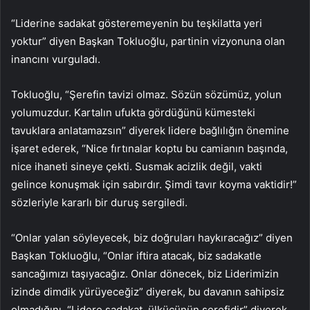
“Liderine sadakat gösteremeyenin bu teşkilatta yeri
yoktur” diyen Başkan Tokluoğlu, partinin vizyonuna olan
inancını vurguladı.
Tokluoğlu, “Şerefin tavizi olmaz. Sözün sözümüz, yolun
yolumuzdur. Kartalın ufukta gördüğünü kümesteki
tavuklara anlatamazsın” diyerek lidere bağlılığın önemine
işaret ederek, “Nice fırtınalar koptu bu camianın başında,
nice ihaneti sineye çekti. Susmak acizlik değil, vakti
gelince konuşmak için sabırdır. Şimdi tavır koyma vaktidir!”
sözleriyle kararlı bir duruş sergiledi.
“Onlar yalan söyleyecek, biz doğruları haykıracağız” diyen
Başkan Tokluoğlu, “Onlar iftira atacak, biz sadakatle
sancağımızı taşıyacağız. Onlar dönecek, biz Liderimizin
izinde dimdik yürüyeceğiz” diyerek, bu davanın sahipsiz
olmadığını, “Lidere sadakat, ülkücünün şerefidir” diyerek