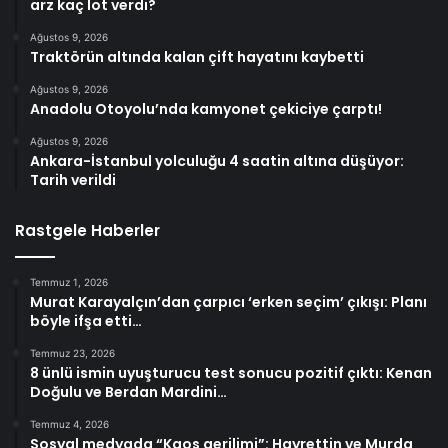
arz kaç lot verdi?
Ağustos 9, 2026
Traktörün altında kalan çift hayatını kaybetti
Ağustos 9, 2026
Anadolu Otoyolu’nda kamyonet çekiciye çarptı!
Ağustos 9, 2026
Ankara-İstanbul yolculuğu 4 saatin altına düşüyor:
Tarih verildi
Rastgele Haberler
Temmuz 1, 2026
Murat Karayalçın’dan çarpıcı ‘erken seçim’ çıkışı: Planı
böyle ifşa etti…
Temmuz 23, 2026
8 ünlü ismin uyuşturucu test sonucu pozitif çıktı: Kenan
Doğulu ve Berdan Mardini…
Temmuz 4, 2026
Sosyal medyada “Kaos gerilimi”: Hayrettin ve Murda