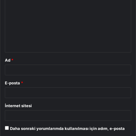
o
r
u
m
*
Ad
*
E-posta
*
İnternet sitesi
Daha sonraki yorumlarımda kullanılması için adım, e-posta