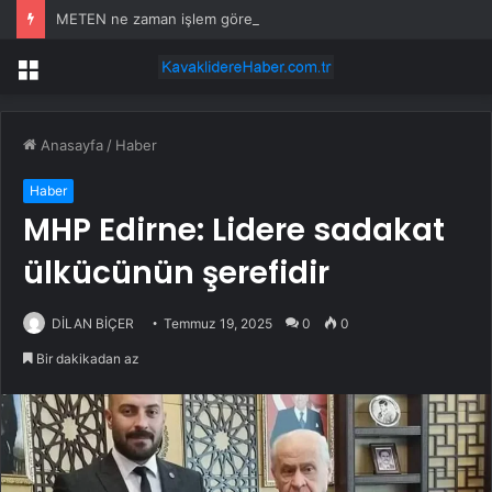
METEN ne zaman işlem görecek? Metgün Enerji halka arz kaç lot verdi?
Menü
Anasayfa
/
Haber
Haber
MHP Edirne: Lidere sadakat
ülkücünün şerefidir
DİLAN BİÇER
Temmuz 19, 2025
0
0
Bir dakikadan az