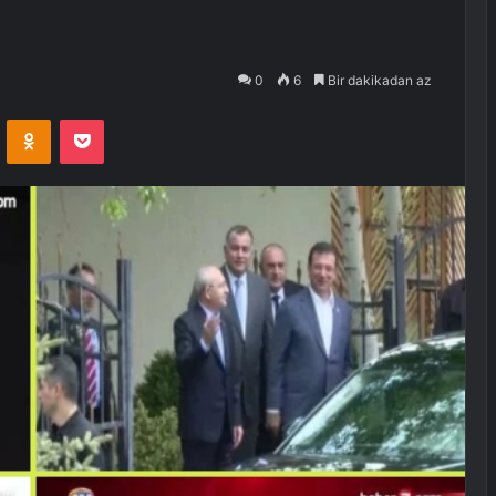
0
6
Bir dakikadan az
VKontakte
Odnoklassniki
Pocket