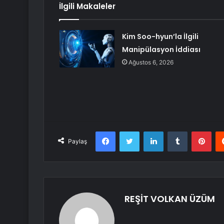
İlgili Makaleler
Kim Soo-hyun’la İlgili
Manipülasyon İddiası
Ağustos 6, 2026
Facebook
Twitter
LinkedIn
Tumblr
Pint
Paylaş
REŞİT VOLKAN ÜZÜM