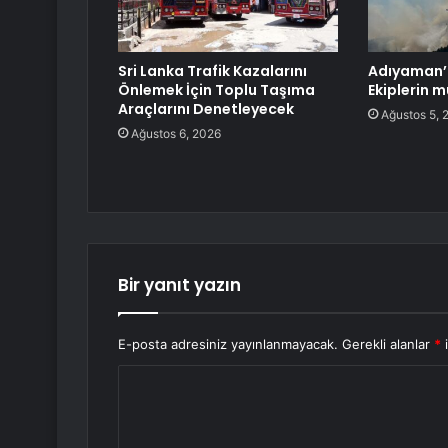
Sri Lanka Trafik Kazalarını
Adıyaman’
Önlemek İçin Toplu Taşıma
Ekiplerin 
Araçlarını Denetleyecek
Ağustos 5, 
Ağustos 6, 2026
Bir yanıt yazın
E-posta adresiniz yayınlanmayacak.
Gerekli alanlar
*
i
Y
o
r