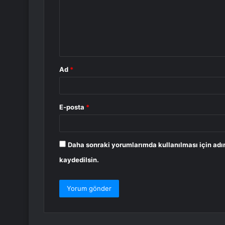
u
m
*
Ad
*
E-posta
*
Daha sonraki yorumlarımda kullanılması için adı
kaydedilsin.