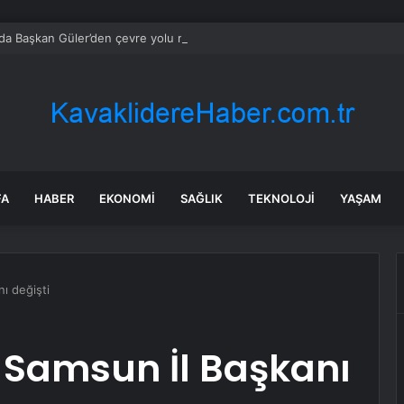
da Başkan Güler’den çevre yolu müjdesi
FA
HABER
EKONOMI
SAĞLIK
TEKNOLOJI
YAŞAM
ı değişti
Samsun İl Başkanı