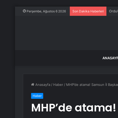
Ordu’
Perşembe, Ağustos 6 2026
Son Dakika Haberleri
ANASAY
Anasayfa
/
Haber
/
MHP’de atama! Samsun İl Başkan
Haber
MHP’de atama! 