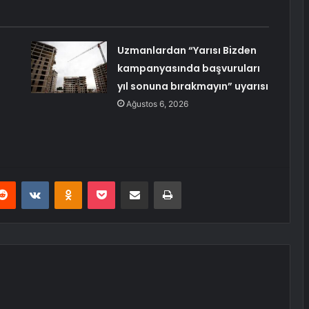
Uzmanlardan “Yarısı Bizden
kampanyasında başvuruları
yıl sonuna bırakmayın” uyarısı
Ağustos 6, 2026
erest
Reddit
VKontakte
Odnoklassniki
Pocket
E-Posta ile paylaş
Yazdır