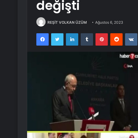
değişti
REŞİT VOLKAN ÜZÜM
Ağustos 6, 2023
Facebook
Twitter
LinkedIn
Tumblr
Pinterest
Reddit