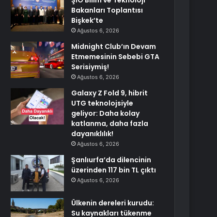
ŞİÖ Bilim ve Teknoloji
Bakanları Toplantısı
Bişkek’te
Ağustos 6, 2026
Midnight Club’ın Devam
Etmemesinin Sebebi GTA
Serisiymiş!
Ağustos 6, 2026
Galaxy Z Fold 9, hibrit
UTG teknolojsiyle
geliyor: Daha kolay
katlanma, daha fazla
dayanıklılık!
Ağustos 6, 2026
Şanlıurfa’da dilencinin
üzerinden 117 bin TL çıktı
Ağustos 6, 2026
Ülkenin dereleri kurudu:
Su kaynakları tükenme