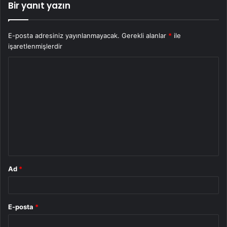
Bir yanıt yazın
E-posta adresiniz yayınlanmayacak.
Gerekli alanlar
*
ile
işaretlenmişlerdir
Y
o
r
u
m
*
Ad
*
E-posta
*