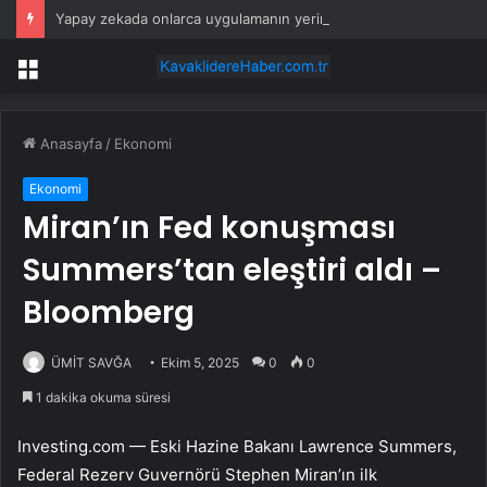
Yapay zekada onlarca uygulamanın yerini tek asistan alabilir
Menü
Anasayfa
/
Ekonomi
Ekonomi
Miran’ın Fed konuşması
Summers’tan eleştiri aldı –
Bloomberg
ÜMİT SAVĞA
Ekim 5, 2025
0
0
1 dakika okuma süresi
Investing.com — Eski Hazine Bakanı Lawrence Summers,
Federal Rezerv Guvernörü Stephen Miran’ın ilk