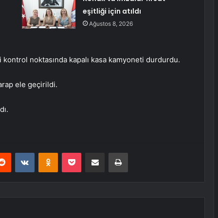
eşitliği için atıldı
Ağustos 8, 2026
i kontrol noktasında kapalı kasa kamyoneti durdurdu.
rap ele geçirildi.
dı.
erest
Reddit
VKontakte
Odnoklassniki
Pocket
E-Posta ile paylaş
Yazdır