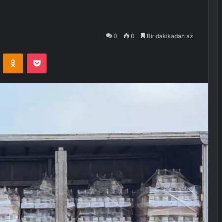
0
0
Bir dakikadan az
VKontakte
Odnoklassniki
Pocket