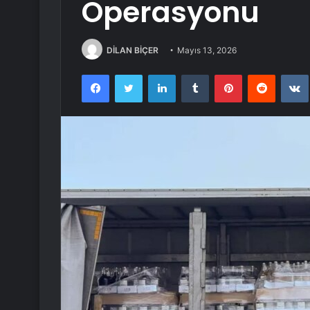
Operasyonu
DİLAN BİÇER
Mayıs 13, 2026
Facebook
Twitter
LinkedIn
Tumblr
Pinterest
Reddit