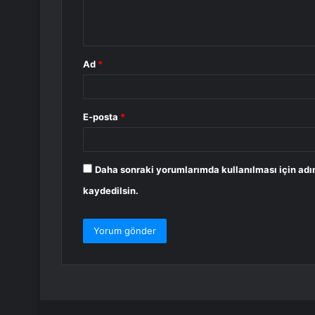
m
*
Ad
*
E-posta
*
Daha sonraki yorumlarımda kullanılması için adı
kaydedilsin.