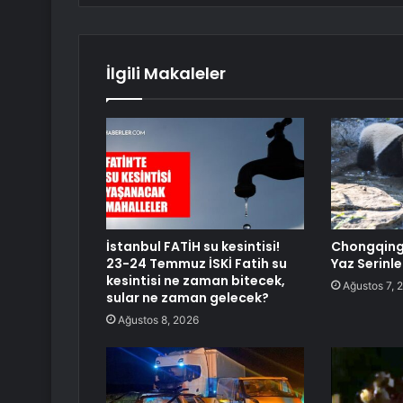
İlgili Makaleler
İstanbul FATİH su kesintisi!
Chongqing’
23-24 Temmuz İSKİ Fatih su
Yaz Serinl
kesintisi ne zaman bitecek,
Ağustos 7, 
sular ne zaman gelecek?
Ağustos 8, 2026