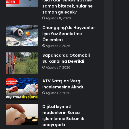
İSKİ Fatih su kesintisi ne
zaman bitecek, sular ne
zaman gelecek?
Ağustos 8, 2026
Chongqing’de Hayvanlar
İçin Yaz Serinletme
Önlemleri
Ağustos 7, 2026
Sapanca’da Otomobil
Su Kanalına Devrildi
Ağustos 7, 2026
ATV Satışları Vergi
İncelemesine Alındı
Ağustos 7, 2026
Dijital kıymetli
madenlerin Borsa
işlemlerine Bakanlık
onayı şartı