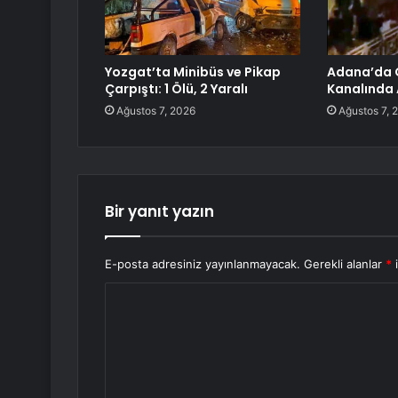
Yozgat’ta Minibüs ve Pikap
Adana’da 
Çarpıştı: 1 Ölü, 2 Yaralı
Kanalında A
Ağustos 7, 2026
Ağustos 7, 
Bir yanıt yazın
E-posta adresiniz yayınlanmayacak.
Gerekli alanlar
*
i
Y
o
r
u