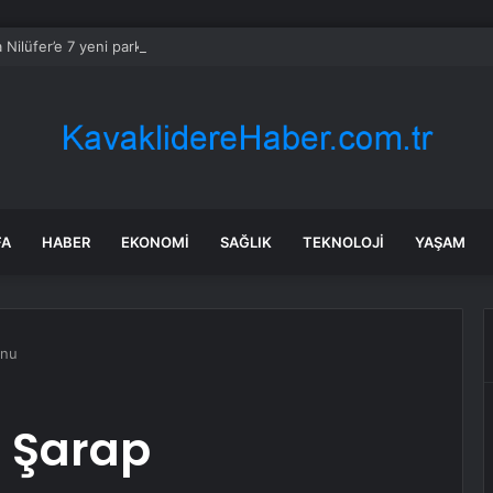
 Nilüfer’e 7 yeni park kazandırılıyor
FA
HABER
EKONOMI
SAĞLIK
TEKNOLOJI
YAŞAM
onu
 Şarap