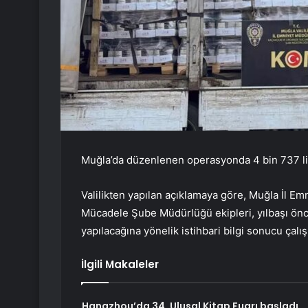
Muğla’da düzenlenen operasyonda 4 bin 737 litre
Valilikten yapılan açıklamaya göre, Muğla İl E
Mücadele Şube Müdürlüğü ekipleri, yılbaşı önces
yapılacağına yönelik istihbari bilgi sonucu çalış
İlgili Makaleler
Hangzhou’da 34. Ulusal Kitap Fuarı başladı