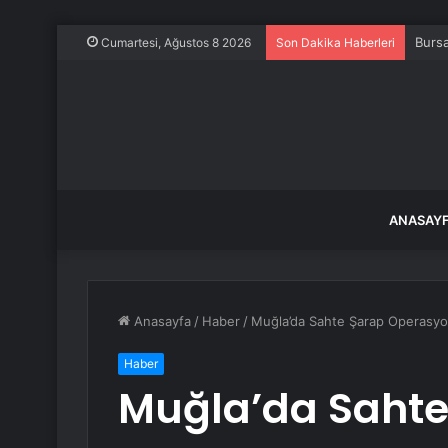
Bursa
Cumartesi, Ağustos 8 2026
Son Dakika Haberleri
ANASAY
Anasayfa
/
Haber
/
Muğla’da Sahte Şarap Operasy
Haber
Muğla’da Sahte