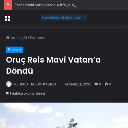
Fransa’daki yangınlarda 4 itfaiye eri hayatını kaybetti
Menü
Anasayfa
/
Ekonomi
Ekonomi
Oruç Reis Mavi Vatan’a
Döndü
MEHMET HAZBİN KAZBEK
Temmuz 3, 2025
0
0
1 dakika okuma süresi