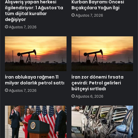
Alışveriş yapan herkesi
Kurban Bayramı Öncesi
ilgilendiriyor: 1 Ağustos’ta
Bıçakçılara Yoğun İlgi
tüm dijital kurallar
Ağustos 7, 2026
değişiyor
Ağustos 7, 2026
İran ablukaya rağmen 11
İran zor dönemi fırsata
milyar dolarlık petrol sattı
çevirdi: Petrol gelirleri
bütçeyi sırtladı
Ağustos 7, 2026
Ağustos 6, 2026