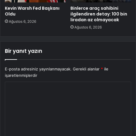
Kevin Warsh Fed Başkanı
Binlerce araç sahibini
Oldu
ilgilendiren detay: 100 bin
liradan az olmayacak
Ağustos 6, 2026
Ağustos 6, 2026
Bir yanıt yazın
E-posta adresiniz yayınlanmayacak.
Gerekli alanlar
*
ile
işaretlenmişlerdir
Y
o
r
u
m
*