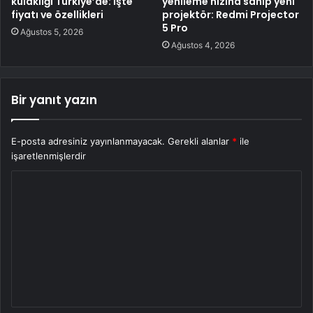
kulaklığı Türkiye’de: İşte
yenileme hızına sahip yeni
fiyatı ve özellikleri
projektör: Redmi Projector
5 Pro
Ağustos 5, 2026
Ağustos 4, 2026
Bir yanıt yazın
E-posta adresiniz yayınlanmayacak.
Gerekli alanlar
*
ile
işaretlenmişlerdir
Y
o
r
u
m
*