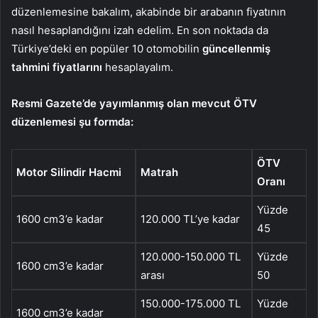
düzenlemesine bakalım, akabinde bir arabanın fiyatının
nasıl hesaplandığını izah edelim. En son noktada da
Türkiye’deki en popüler 10 otomobilin
güncellenmiş
tahmini fiyatlarını
hesaplayalım.
Resmi Gazete’de yayımlanmış olan mevcut ÖTV
düzenlemesi şu formda:
ÖTV
Motor Silindir Hacmi
Matrah
Oranı
Yüzde
1600 cm3’e kadar
120.000 TL’ye kadar
45
120.000-150.000 TL
Yüzde
1600 cm3’e kadar
arası
50
150.000-175.000 TL
Yüzde
1600 cm3’e kadar