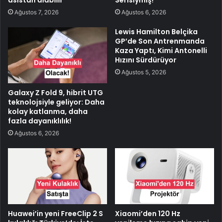
asistan alabilir
Serisiymiş!
Ağustos 7, 2026
Ağustos 6, 2026
Lewis Hamilton Belçika
GP’de Son Antrenmanda
Kaza Yaptı, Kimi Antonelli
Hızını Sürdürüyor
Ağustos 5, 2026
Galaxy Z Fold 9, hibrit UTG
teknolojsiyle geliyor: Daha
kolay katlanma, daha
fazla dayanıklılık!
Ağustos 6, 2026
Huawei’in yeni FreeClip 2 S
Xiaomi’den 120 Hz