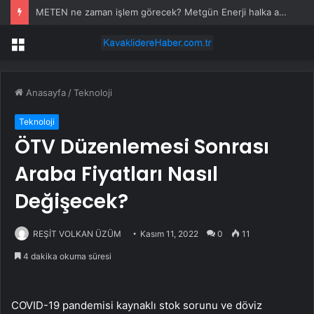
METEN ne zaman işlem görecek? Metgün Enerji halka arz kaç lot verdi?
Menü
Anasayfa
/
Teknoloji
Teknoloji
ÖTV Düzenlemesi Sonrası
Araba Fiyatları Nasıl
Değişecek?
REŞİT VOLKAN ÜZÜM
Kasım 11, 2022
0
11
4 dakika okuma süresi
COVID-19 pandemisi kaynaklı stok sorunu ve döviz