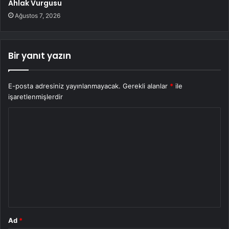
Ahlak Vurgusu
Ağustos 7, 2026
Bir yanıt yazın
E-posta adresiniz yayınlanmayacak.
Gerekli alanlar
*
ile
işaretlenmişlerdir
Y
o
r
u
m
*
Ad
*