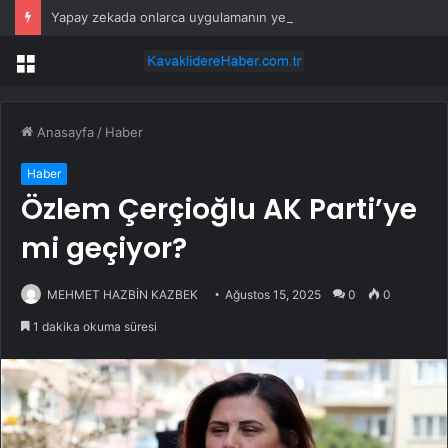
Yapay zekada onlarca uygulamanın yerini tek asistan alabilir
Menü
Anasayfa
/
Haber
Haber
Özlem Çerçioğlu AK Parti’ye
mi geçiyor?
MEHMET HAZBİN KAZBEK
Ağustos 15, 2025
0
0
1 dakika okuma süresi