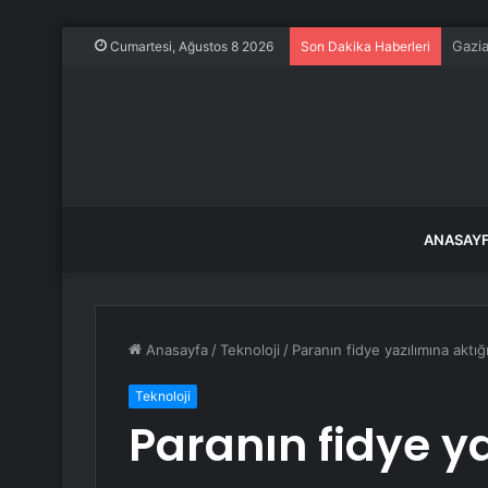
Frans
Cumartesi, Ağustos 8 2026
Son Dakika Haberleri
ANASAY
Anasayfa
/
Teknoloji
/
Paranın fidye yazılımına akt
Teknoloji
Paranın fidye ya