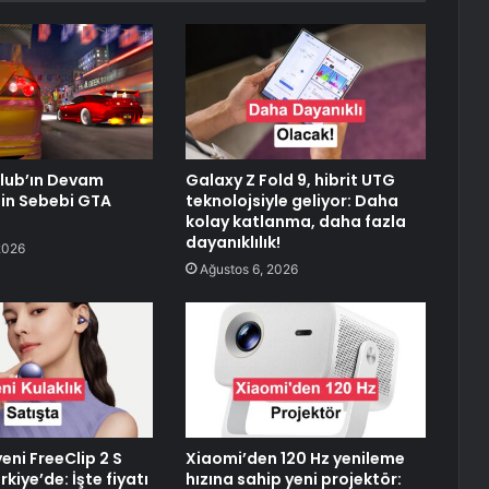
lub’ın Devam
Galaxy Z Fold 9, hibrit UTG
in Sebebi GTA
teknolojsiyle geliyor: Daha
kolay katlanma, daha fazla
dayanıklılık!
2026
Ağustos 6, 2026
eni FreeClip 2 S
Xiaomi’den 120 Hz yenileme
rkiye’de: İşte fiyatı
hızına sahip yeni projektör: