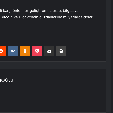
ili karşı önlemler geliştiremezlerse, bilgisayar
Bitcoin ve Blockchain cüzdanlarına milyarlarca dolar
erest
Reddit
VKontakte
Odnoklassniki
Pocket
E-Posta ile paylaş
Yazdır
IOĞLU