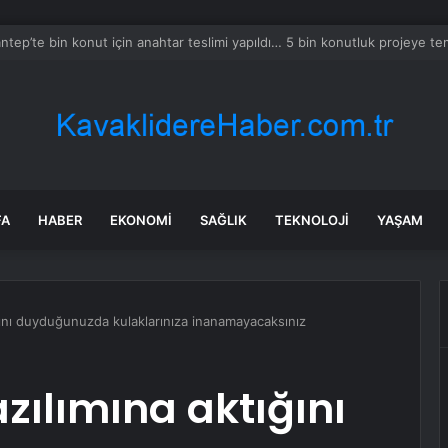
a’daki yangınlarda 4 itfaiye eri hayatını kaybetti
FA
HABER
EKONOMI
SAĞLIK
TEKNOLOJI
YAŞAM
ığını duyduğunuzda kulaklarınıza inanamayacaksınız
zılımına aktığını