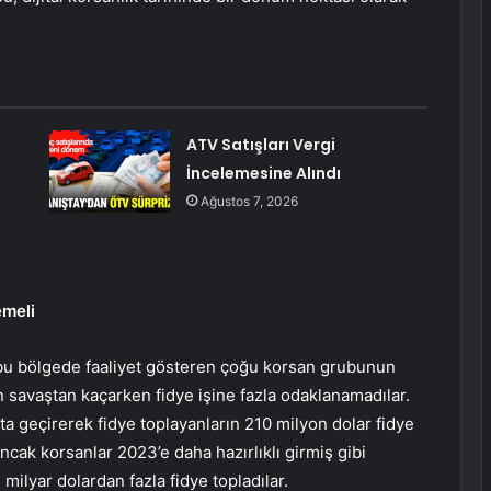
ATV Satışları Vergi
İncelemesine Alındı
Ağustos 7, 2026
emeli
bu bölgede faaliyet gösteren çoğu korsan grubunun
in savaştan kaçarken fidye işine fazla odaklanamadılar.
a geçirerek fidye toplayanların 210 milyon dolar fidye
ak korsanlar 2023’e daha hazırlıklı girmiş gibi
lyar dolardan fazla fidye topladılar.