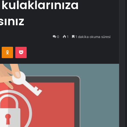
ulaklarınıza
ınız
0
1
1 dakika okuma süresi
VKontakte
Odnoklassniki
Pocket