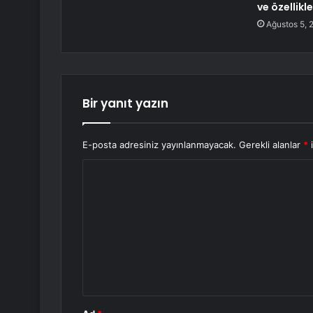
ve özellikle
Ağustos 5, 
Bir yanıt yazın
E-posta adresiniz yayınlanmayacak.
Gerekli alanlar
*
i
Y
o
r
u
m
*