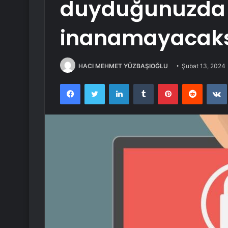
duyduğunuzda k
inanamayacaks
HACI MEHMET YÜZBAŞIOĞLU
Şubat 13, 2024
Facebook
Twitter
LinkedIn
Tumblr
Pinterest
Reddit