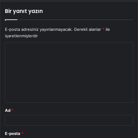
Bir yanıt yazın
E-posta adresiniz yayınlanmayacak.
Gerekli alanlar
*
ile
işaretlenmişlerdir
Y
o
r
u
m
*
Ad
*
E-posta
*