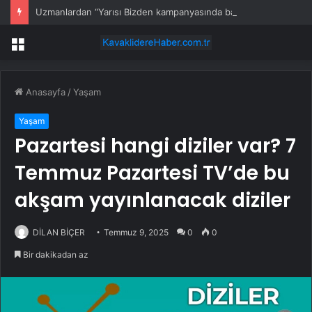
Uzmanlardan “Yarısı Bizden kampanyasında başvuruları yıl sonuna bırakmayın” uyarısı
Menü
Anasayfa
/
Yaşam
Yaşam
Pazartesi hangi diziler var? 7
Temmuz Pazartesi TV’de bu
akşam yayınlanacak diziler
DİLAN BİÇER
Temmuz 9, 2025
0
0
Bir dakikadan az