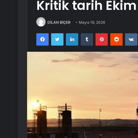
Kritik tarih Ekim
DİLAN BİÇER
Mayıs 16, 2026
Facebook
Twitter
LinkedIn
Tumblr
Pinterest
Reddit