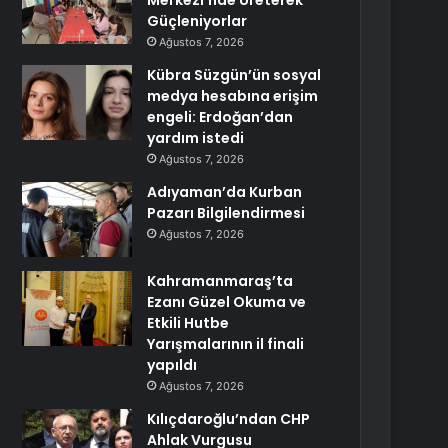
Merkezi’nde Üreterek
Güçleniyorlar
Ağustos 7, 2026
Kübra Süzgün’ün sosyal
medya hesabına erişim
engeli: Erdoğan’dan
yardım istedi
Ağustos 7, 2026
Adıyaman’da Kurban
Pazarı Bilgilendirmesi
Ağustos 7, 2026
Kahramanmaraş’ta
Ezanı Güzel Okuma ve
Etkili Hutbe
Yarışmalarının il finali
yapıldı
Ağustos 7, 2026
Kılıçdaroğlu’ndan CHP
Ahlak Vurgusu