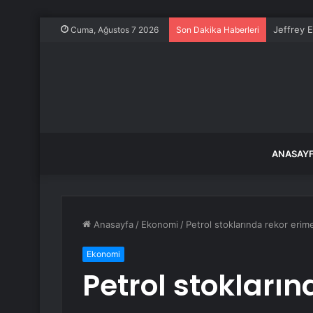
Jeffrey E
Cuma, Ağustos 7 2026
Son Dakika Haberleri
ANASAY
Anasayfa
/
Ekonomi
/
Petrol stoklarında rekor erime
Ekonomi
Petrol stokların