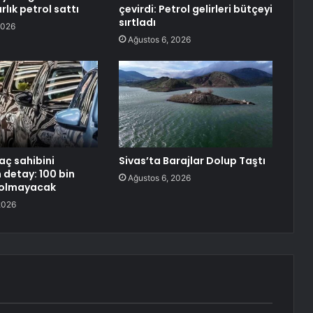
rlık petrol sattı
çevirdi: Petrol gelirleri bütçeyi
sırtladı
2026
Ağustos 6, 2026
aç sahibini
Sivas’ta Barajlar Dolup Taştı
n detay: 100 bin
Ağustos 6, 2026
 olmayacak
2026