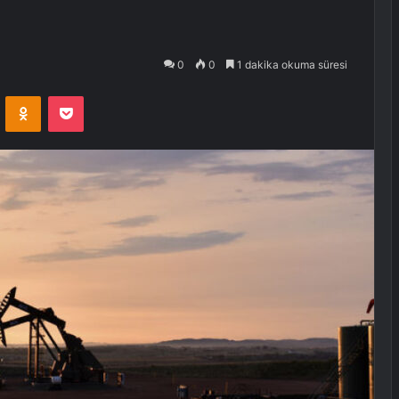
0
0
1 dakika okuma süresi
VKontakte
Odnoklassniki
Pocket