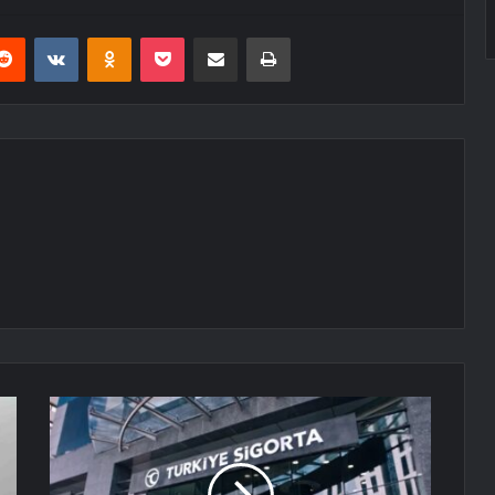
erest
Reddit
VKontakte
Odnoklassniki
Pocket
E-Posta ile paylaş
Yazdır