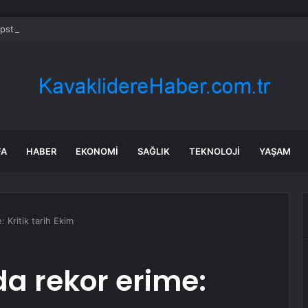
pstein’ın ortağı Fransa’da ölü bulundu
FA
HABER
EKONOMI
SAĞLIK
TEKNOLOJI
YAŞAM
: Kritik tarih Ekim
da rekor erime: