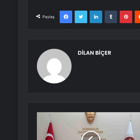
Facebook
Twitter
LinkedIn
Tumblr
Pint
Paylaş
DİLAN BİÇER