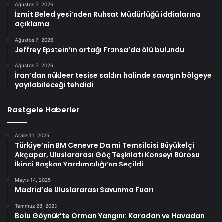
Ağustos 7, 2026
İzmit Belediyesi’nden Ruhsat Müdürlüğü iddialarına
açıklama
Ağustos 7, 2026
Jeffrey Epstein’ın ortağı Fransa’da ölü bulundu
Ağustos 7, 2026
İran’dan nükleer tesise saldırı halinde savaşın bölgeye
yayılabileceği tehdidi
Rastgele Haberler
Aralık 11, 2025
Türkiye’nin BM Cenevre Daimi Temsilcisi Büyükelçi
Akçapar, Uluslararası Göç Teşkilatı Konseyi Bürosu
İkinci Başkan Yardımcılığı’na Seçildi
Mayıs 14, 2025
Madrid’de Uluslararası Savunma Fuarı
Temmuz 28, 2023
Bolu Göynük’te Orman Yangını: Karadan ve Havadan