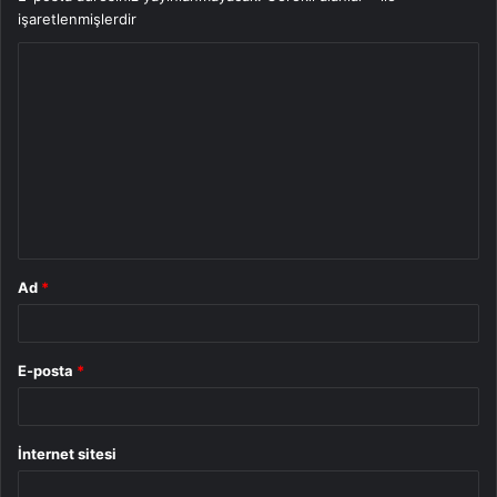
işaretlenmişlerdir
Y
o
r
u
m
*
Ad
*
E-posta
*
İnternet sitesi