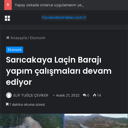
Yapay zekada onlarca uygulamanın yerini tek asistan alabilir
Menü
Anasayfa
/
Ekonomi
Ekonomi
Sarıcakaya Laçin Barajı
yapım çalışmaları devam
ediyor
ELİF TUĞÇE ÇEVİKER
Aralık 21, 2022
0
14
1 dakika okuma süresi