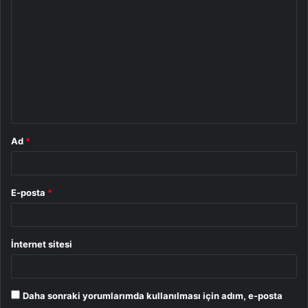
o
r
u
m
*
Ad
*
E-posta
*
İnternet sitesi
Daha sonraki yorumlarımda kullanılması için adım, e-posta