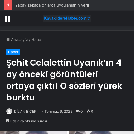
Yapay zekada onlarca uygulamanın yerini tek asistan alabilir
Menü
Anasayfa
/
Haber
Haber
Şehit Celalettin Uyanık’ın 4
ay önceki görüntüleri
ortaya çıktı! O sözleri yürek
burktu
DİLAN BİÇER
Temmuz 9, 2025
0
0
1 dakika okuma süresi