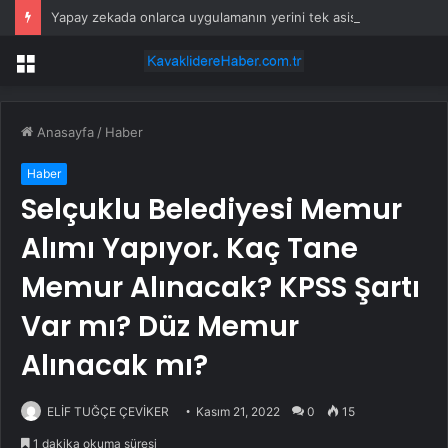
Yapay zekada onlarca uygulamanın yerini tek asistan alabilir
Menü
Anasayfa
/
Haber
Haber
Selçuklu Belediyesi Memur
Alımı Yapıyor. Kaç Tane
Memur Alınacak? KPSS Şartı
Var mı? Düz Memur
Alınacak mı?
ELİF TUĞÇE ÇEVİKER
Kasım 21, 2022
0
15
1 dakika okuma süresi