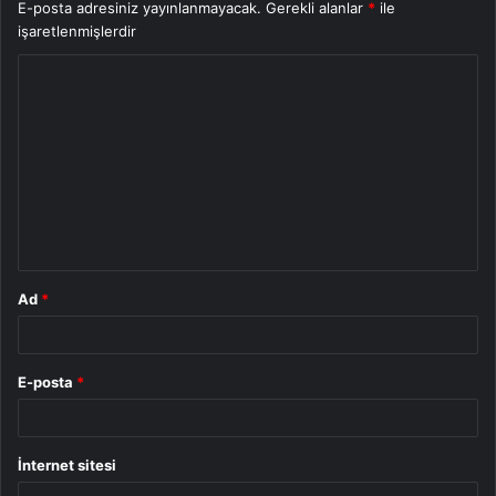
E-posta adresiniz yayınlanmayacak.
Gerekli alanlar
*
ile
işaretlenmişlerdir
Y
o
r
u
m
*
Ad
*
E-posta
*
İnternet sitesi