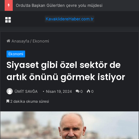
Ordu’da Başkan Güler’den çevre yolu müjdesi
Menü
Anasayfa
/
Ekonomi
Ekonomi
Siyaset gibi özel sektör de
artık önünü görmek istiyor
ÜMİT SAVĞA
Nisan 19, 2024
0
0
2 dakika okuma süresi