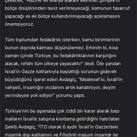
çekerek, “Hazine ve Maliye Bakanı Mehmet Şimşek’in
bütçe disiplininden taviz verilmeyeceği, kamunun tasarruf
yapacağı ve ek bütçe kullandırılmayacağı açıklamasını
önemsiyoruz.
Tüm toplumdan fedakârlık isterken, kamu birimlerinin
bunun dışında kalması düşünülemez. Eminim ki, kısa
zaman içinde Türkiye, bu fedakârlıklarının karşılığını
alacak, refahı tüm ülkeye yayacaktır” dedi. Öte yandan
İsrail’in Gazze katliamıyla başlattığı sorunun giderek
büyüdüğünü işaret eden Avdagiç, “Maalesef ki, İsrail’in
vahşeti, insanlığın vicdanını artık kanatmıyor, deyim
yerindeyse yok ediyor” yorumu yaptı.
Türkiye’nin bu aşamada çok ciddi bir karar alarak bazı
malların İsrail’e satışına kısıtlama getirdiğini hatırlatan
Şekib Avdagiç, “İTO olarak 6 aydır İsrail’in Gazze’deki
insanlık dışı katliamını ve Filistinli masum insanlar ile