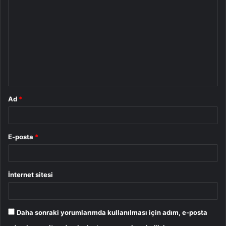
o
r
u
m
*
Ad
*
E-posta
*
İnternet sitesi
Daha sonraki yorumlarımda kullanılması için adım, e-posta